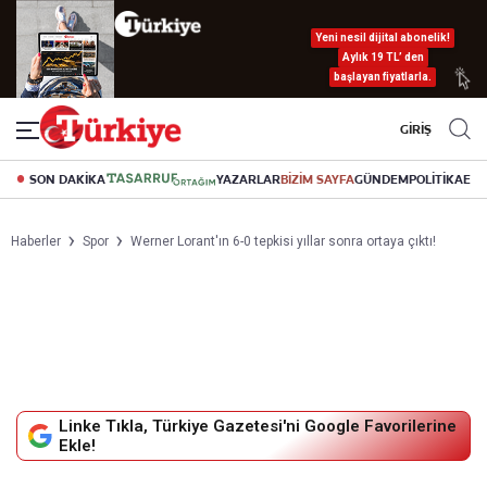
Yeni nesil dijital abonelik!
Aylık 19 TL’ den
başlayan fiyatlarla.
GİRİŞ
SON DAKİKA
YAZARLAR
BİZİM SAYFA
GÜNDEM
POLİTİKA
EK
Haberler
Spor
Werner Lorant'ın 6-0 tepkisi yıllar sonra ortaya çıktı!
Linke Tıkla, Türkiye Gazetesi'ni Google Favorilerine
Ekle!