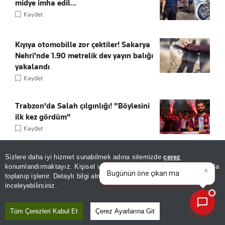
midye imha edil...
Kaydet
Kıyıya otomobille zor çektiler! Sakarya
Nehri'nde 1.90 metrelik dev yayın balığı
yakalandı
Kaydet
Trabzon'da Salah çılgınlığı! "Böylesini
ilk kez gördüm"
Kaydet
Sizlere daha iyi hizmet sunabilmek adına sitemizde
çerez
×
Bugünün öne çıkan manşetleri
konumlandırmaktayız. Kişisel verileriniz, KVKK ve GDPR kapsamında
ve gelişmeleri neler?
|
toplanıp işlenir. Detaylı bilgi almak için
Aydınlatma Metnimizi
📰
Son 30 güne ait haberleri, spor gelişmelerini veya yazar yazılarını sorgulayabilirsiniz.
inceleyebilirsiniz.
ÖNE ÇIKANLAR
Tüm Çerezleri Kabul Et
Çerez Ayarlarına Git