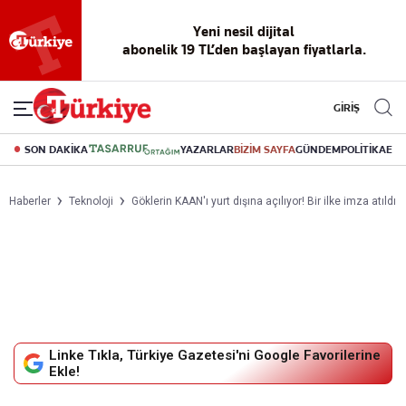
Yeni nesil dijital
okuma deneyimi
canlı soru cevap
abonelik 19 TL’den başlayan fiyatlarla.
GİRİŞ
SON DAKİKA
YAZARLAR
BİZİM SAYFA
GÜNDEM
POLİTİKA
EK
Haberler
Teknoloji
Göklerin KAAN'ı yurt dışına açılıyor! Bir ilke imza atıldı
Linke Tıkla, Türkiye Gazetesi'ni Google Favorilerine
Ekle!