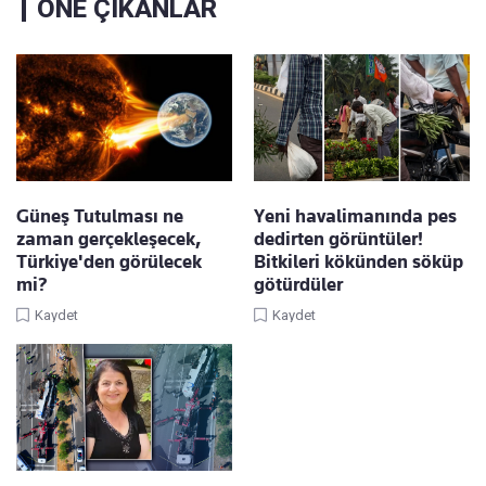
ÖNE ÇIKANLAR
Güneş Tutulması ne
Yeni havalimanında pes
zaman gerçekleşecek,
dedirten görüntüler!
Türkiye'den görülecek
Bitkileri kökünden söküp
mi?
götürdüler
Kaydet
Kaydet