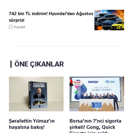
742 bin TL indirim! Hyundai'den Ağustos
sürprizi
Kaydet
ÖNE ÇIKANLAR
Şerafettin Yılmaz’ın
Borsa’nın 7’nci sigorta
hayatına bakış!
şirketi! Gong, Quick