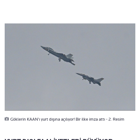
Göklerin KAAN'ı yurt dışına açılıyor! Bir ilke imza attı - 2. Resim