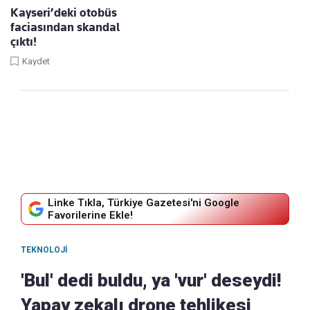
Kayseri’deki otobüs
faciasından skandal
çıktı!
Kaydet
Linke Tıkla, Türkiye Gazetesi'ni Google
Favorilerine Ekle!
TEKNOLOJI
'Bul' dedi buldu, ya 'vur' deseydi!
Yapay zekalı drone tehlikesi