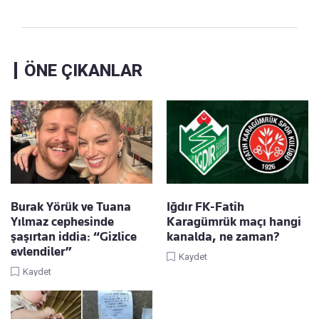
ÖNE ÇIKANLAR
Burak Yörük ve Tuana
Iğdır FK-Fatih
Yılmaz cephesinde
Karagümrük maçı hangi
şaşırtan iddia: “Gizlice
kanalda, ne zaman?
evlendiler”
Kaydet
Kaydet