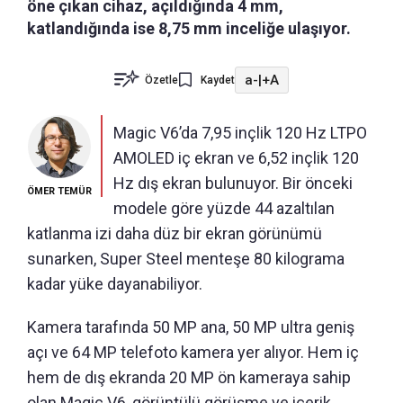
öne çıkan cihaz, açıldığında 4 mm,
katlandığında ise 8,75 mm inceliğe ulaşıyor.
a-
|
+A
Özetle
Kaydet
Magic V6’da 7,95 inçlik 120 Hz LTPO
AMOLED iç ekran ve 6,52 inçlik 120
Hz dış ekran bulunuyor. Bir önceki
ÖMER TEMÜR
modele göre yüzde 44 azaltılan
katlanma izi daha düz bir ekran görünümü
sunarken, Super Steel menteşe 80 kilograma
kadar yüke dayanabiliyor.
Kamera tarafında 50 MP ana, 50 MP ultra geniş
açı ve 64 MP telefoto kamera yer alıyor. Hem iç
hem de dış ekranda 20 MP ön kameraya sahip
olan Magic V6, görüntülü görüşme ve içerik