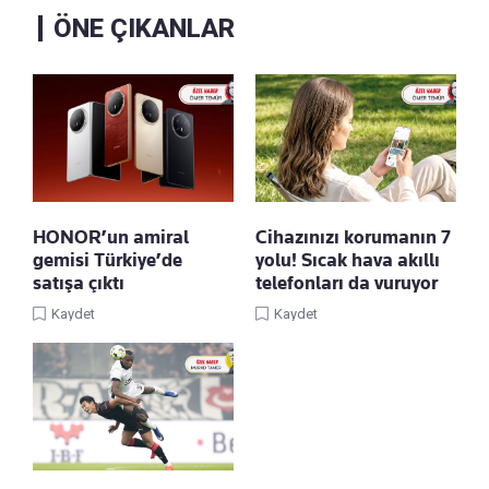
ÖNE ÇIKANLAR
HONOR’un amiral
Cihazınızı korumanın 7
gemisi Türkiye’de
yolu! Sıcak hava akıllı
satışa çıktı
telefonları da vuruyor
Kaydet
Kaydet