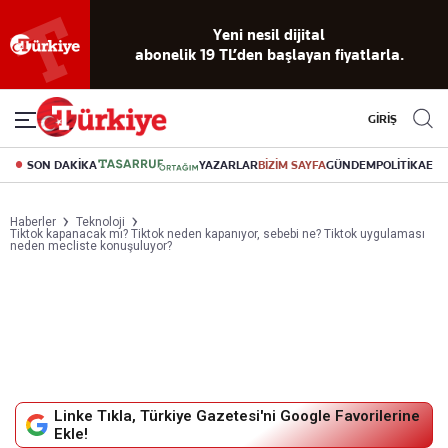
Reklamsız
56 yıllık
Akıllı haber
Eski gazeteleri
Yazarlarla
okuma
dijital arşiv
asistanı
indirme
canlı soru
deneyimi
cevap
GİRİŞ
SON DAKİKA
YAZARLAR
BİZİM SAYFA
GÜNDEM
POLİTİKA
EK
Haberler
Teknoloji
Tiktok kapanacak mı? Tiktok neden kapanıyor, sebebi ne? Tiktok uygulaması
neden mecliste konuşuluyor?
Linke Tıkla, Türkiye Gazetesi'ni Google Favorilerine
Ekle!