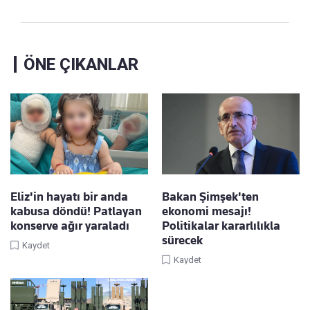
ÖNE ÇIKANLAR
Eliz'in hayatı bir anda
Bakan Şimşek'ten
kabusa döndü! Patlayan
ekonomi mesajı!
konserve ağır yaraladı
Politikalar kararlılıkla
sürecek
Kaydet
Kaydet