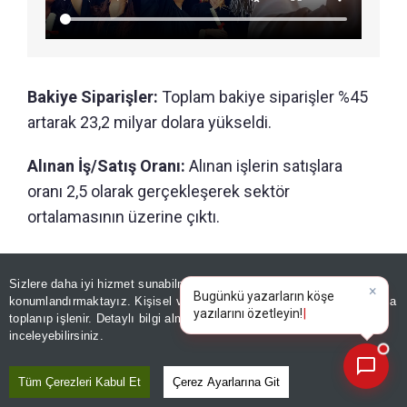
Bakiye Siparişler:
Toplam bakiye siparişler %45
artarak 23,2 milyar dolara yükseldi.
Alınan İş/Satış Oranı:
Alınan işlerin satışlara
oranı 2,5 olarak gerçekleşerek sektör
ortalamasının üzerine çıktı.
Büyümede özellikle Hava Savunma, Radar,
Elektronik Harp, Yapay Zekâ Destekli Kent
Sizlere daha iyi hizmet sunabilmek adına sitemizde
çerez
konumlandırmaktayız. Kişisel verileriniz, KVKK ve GDPR kapsamında
×
Güvenliği, Deniz Sistemleri, Elektro-Optik ve
Bugünkü y
toplanıp işlenir. Detaylı bilgi almak için
Aydınlatma Metnimizi
📰
Son 30 güne ait haberleri, spor gelişmelerini veya yazar yazılarını sorgulayabilirsiniz.
Güdümlü Mühimmat Sistemleri öne çıkan ürün
inceleyebilirsiniz.
grupları oldu.
Tüm Çerezleri Kabul Et
Çerez Ayarlarına Git