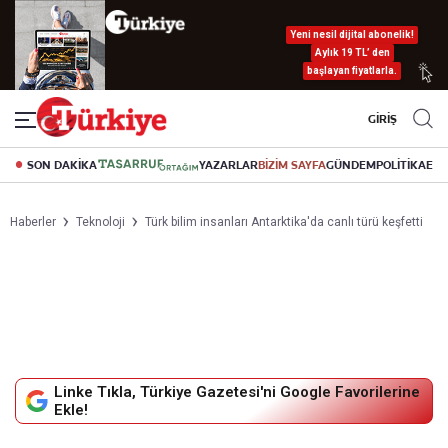
Yeni nesil dijital abonelik!
Aylık 19 TL’ den
başlayan fiyatlarla.
GİRİŞ
SON DAKİKA
YAZARLAR
BİZİM SAYFA
GÜNDEM
POLİTİKA
EK
Haberler
Teknoloji
Türk bilim insanları Antarktika'da canlı türü keşfetti
Linke Tıkla, Türkiye Gazetesi'ni Google Favorilerine
Ekle!