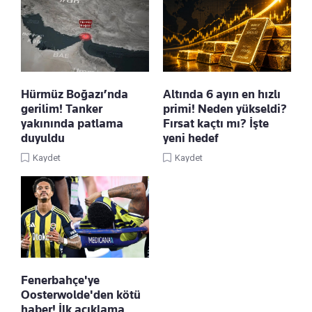
Hürmüz Boğazı’nda
Altında 6 ayın en hızlı
gerilim! Tanker
primi! Neden yükseldi?
yakınında patlama
Fırsat kaçtı mı? İşte
duyuldu
yeni hedef
Kaydet
Kaydet
Fenerbahçe'ye
Oosterwolde'den kötü
haber! İlk açıklama