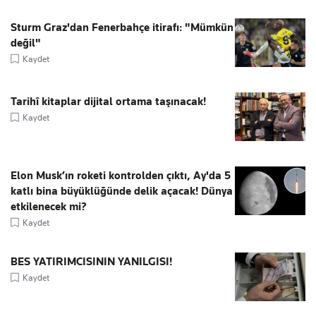
Sturm Graz'dan Fenerbahçe itirafı: "Mümkün
değil"
Kaydet
Tarihî kitaplar dijital ortama taşınacak!
Kaydet
Elon Musk’ın roketi kontrolden çıktı, Ay'da 5
katlı bina büyüklüğünde delik açacak! Dünya
etkilenecek mi?
Kaydet
BES YATIRIMCISININ YANILGISI!
Kaydet