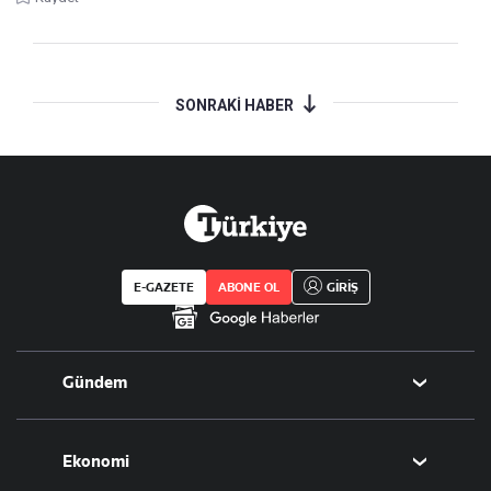
SONRAKİ HABER
E-GAZETE
ABONE OL
GİRİŞ
Gündem
Politika
Ekonomi
Eğitim