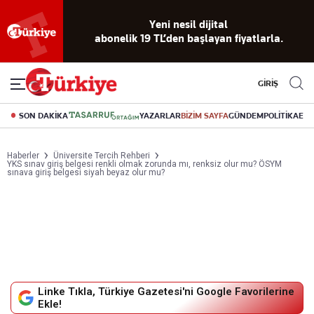
Yeni nesil dijital
abonelik 19 TL’den başlayan fiyatlarla.
GİRİŞ
SON DAKİKA
YAZARLAR
BİZİM SAYFA
GÜNDEM
POLİTİKA
EK
Haberler
Üniversite Tercih Rehberi
YKS sınav giriş belgesi renkli olmak zorunda mı, renksiz olur mu? ÖSYM
sınava giriş belgesi siyah beyaz olur mu?
Linke Tıkla, Türkiye Gazetesi'ni Google Favorilerine
Ekle!