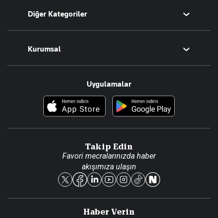
Diğer Kategoriler
Tüm Yazarlar
Magazin
Kurumsal
Teknoloji
Resmî Ilanlar
Hakkımızda
Uygulamalar
Haberler
İletişim
Foto Haber
Künye
Video Galeri
Gazete Aboneliği
Danışma Telefonları
Takip Edin
Favori mecralarınızda haber
Yasal
akışımıza ulaşın
Reklam Ver
Haber Verin