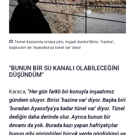
Temel kazısında ortaya çıktı, inşaat durdu! Birisi, 'hazine',
başka biri de 'Ayasofya'ya tünel var' diyor
"BUNUN BİR SU KANALI OLABİLECEĞİNİ
DÜŞÜNDÜM"
Karaca,
"Her gün farklı bir konuyla inşaatımız
gündem oluyor. Birisi ‘hazine var' diyor. Başka biri
‘buradan Ayasofya'ya kadar tünel var' diyor. Tünel
dediğin daha derinde olur. Ayrıca bunun bir
devamı da yok. Burada kazı yapan hafriyatçılar
bunun gibi görüntüleri birçok yerde gördüğünü ve