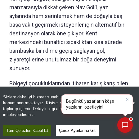
manzarasıyla dikkat çeken Nav Gölü, yaz
aylarında hem serinlemek hem de doğayla baş
başa vakit geçirmek isteyenler için alternatif bir
destinasyon olarak öne çıkıyor. Kent
merkezindeki bunaltıcı sıcaklıktan kısa sürede
bambaşka bir iklime geçiş sağlayan göl,
ziyaretçilerine unutulmaz bir doğa deneyimi
sunuyor.
Bölgeyi çocukluklarından itibaren karış karış bilen
Günay Gül ve Eray Gül, arazi araçlarıyla
Sizlere daha iyi hizmet sunabilmek adına sitemizde
çerez
×
gerçekleştirdikleri yolculukta hem bilgi hem de
Bugünkü yazarların köşe
konumlandırmaktayız. Kişisel verileriniz, KVKK ve GDPR kapsamında
yazılarını özetleyin!
|
tecrübelerini konuşturarak göle ulaşmayı başardı.
toplanıp işlenir. Detaylı bilgi almak için
Aydınlatma Metnimizi
📰
Son 30 güne ait haberleri, spor gelişmelerini veya yazar yazılarını sorgulayabilirsiniz.
inceleyebilirsiniz.
Yaylacılar tarafından açılan yolu bir noktaya kadar
takip eden ikili, daha sonra tamamen kendi
Tüm Çerezleri Kabul Et
Çerez Ayarlarına Git
belirledikleri rotadan ilerledi. Kayalık yamaçlar, dik