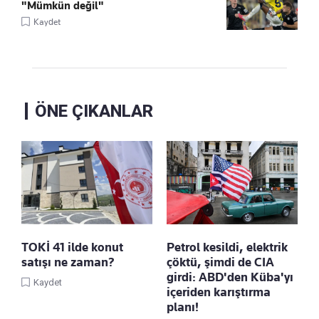
"Mümkün değil"
Kaydet
ÖNE ÇIKANLAR
TOKİ 41 ilde konut
Petrol kesildi, elektrik
satışı ne zaman?
çöktü, şimdi de CIA
girdi: ABD'den Küba'yı
Kaydet
içeriden karıştırma
planı!