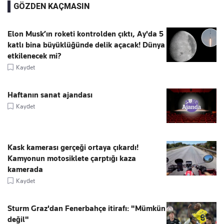
GÖZDEN KAÇMASIN
Elon Musk’ın roketi kontrolden çıktı, Ay'da 5
katlı bina büyüklüğünde delik açacak! Dünya
etkilenecek mi?
Kaydet
Haftanın sanat ajandası
Kaydet
Kask kamerası gerçeği ortaya çıkardı!
Kamyonun motosiklete çarptığı kaza
kamerada
Kaydet
Sturm Graz'dan Fenerbahçe itirafı: "Mümkün
değil"