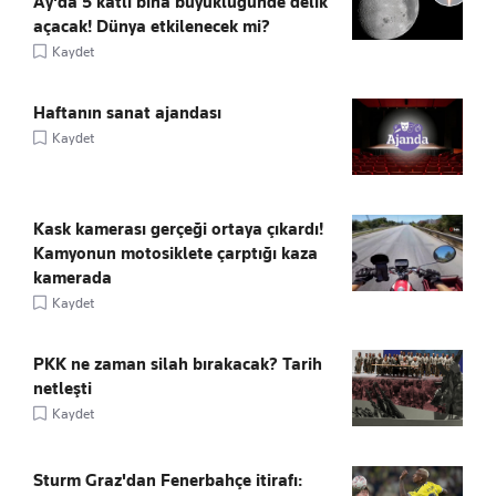
Ay'da 5 katlı bina büyüklüğünde delik
açacak! Dünya etkilenecek mi?
Kaydet
Haftanın sanat ajandası
Kaydet
Kask kamerası gerçeği ortaya çıkardı!
Kamyonun motosiklete çarptığı kaza
kamerada
Kaydet
PKK ne zaman silah bırakacak? Tarih
netleşti
Kaydet
Sturm Graz'dan Fenerbahçe itirafı: