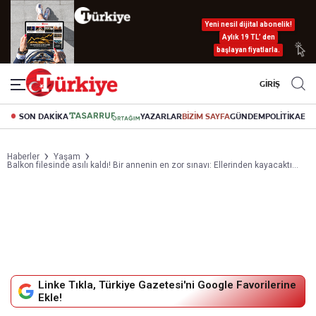
Yeni nesil dijital abonelik!
Aylık 19 TL’ den
başlayan fiyatlarla.
GİRİŞ
SON DAKİKA
YAZARLAR
BİZİM SAYFA
GÜNDEM
POLİTİKA
EK
Haberler
Yaşam
Balkon filesinde asılı kaldı! Bir annenin en zor sınavı: Ellerinden kayacaktı...
Linke Tıkla, Türkiye Gazetesi'ni Google Favorilerine
Ekle!