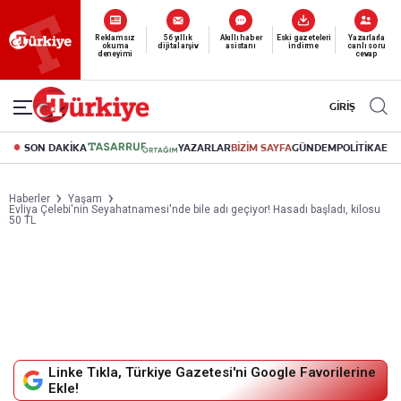
Yeni nesil dijital
abonelik 19 TL’den başlayan fiyatlarla.
GİRİŞ
SON DAKİKA
YAZARLAR
BİZİM SAYFA
GÜNDEM
POLİTİKA
EK
Haberler
Yaşam
Evliya Çelebi'nin Seyahatnamesi'nde bile adı geçiyor! Hasadı başladı, kilosu
50 TL
Linke Tıkla, Türkiye Gazetesi'ni Google Favorilerine
Ekle!