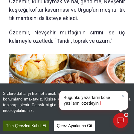
Özdemir; kuru kaymak ve bal, gendime, Nevşehir
keşkeği, köftür kavurması ve Ürgüp’ün meşhur tık
tık mantısını da listeye ekledi.
Özdemir, Nevşehir mutfağının sırrını ise üç
kelimeyle özetledi: “Tandır, toprak ve üzüm.”
Sizlere daha iyi hizmet sunabilmek adına sitemizde
çerez
×
Bugünkü yazarların köşe
konumlandırmaktayız. Kişisel verileriniz, KVKK ve GDPR kapsamında
yazılarını özetleyin!
|
toplanıp işlenir. Detaylı bilgi almak için
Aydınlatma Metnimizi
📰
Son 30 güne ait haberleri, spor gelişmelerini veya yazar yazılarını sorgulayabilirsiniz.
inceleyebilirsiniz.
Tüm Çerezleri Kabul Et
Çerez Ayarlarına Git