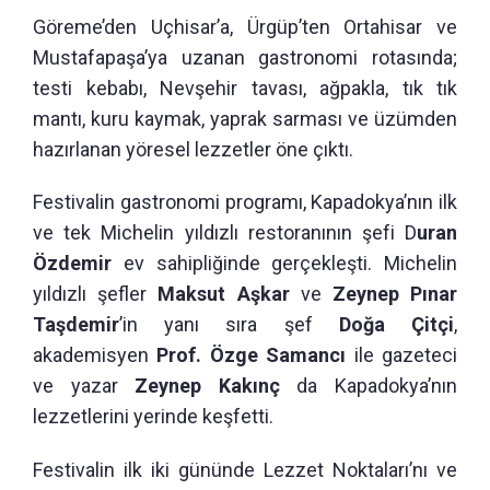
Göreme’den Uçhisar’a, Ürgüp’ten Ortahisar ve
Mustafapaşa’ya uzanan gastronomi rotasında;
testi kebabı, Nevşehir tavası, ağpakla, tık tık
mantı, kuru kaymak, yaprak sarması ve üzümden
hazırlanan yöresel lezzetler öne çıktı.
Festivalin gastronomi programı, Kapadokya’nın ilk
ve tek Michelin yıldızlı restoranının şefi D
uran
Özdemir
ev sahipliğinde gerçekleşti. Michelin
yıldızlı şefler
Maksut Aşkar
ve
Zeynep Pınar
Taşdemir
’in yanı sıra şef
Doğa Çitçi
,
akademisyen
Prof. Özge Samancı
ile gazeteci
ve yazar
Zeynep Kakınç
da Kapadokya’nın
lezzetlerini yerinde keşfetti.
Festivalin ilk iki gününde Lezzet Noktaları’nı ve