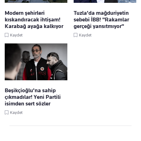
Modern şehirleri
Tuzla'da mağduriyetin
kıskandıracak ihtişam!
sebebi İBB! "Rakamlar
Karabağ ayağa kalkıyor
gerçeği yansıtmıyor"
Kaydet
Kaydet
Beşikçioğlu'na sahip
çıkmadılar! Yeni Partili
isimden sert sözler
Kaydet