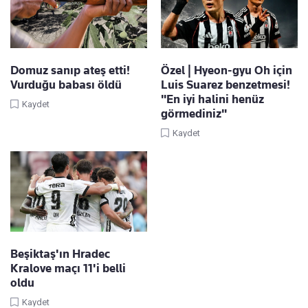
Domuz sanıp ateş etti!
Özel | Hyeon-gyu Oh için
Vurduğu babası öldü
Luis Suarez benzetmesi!
"En iyi halini henüz
Kaydet
görmediniz"
Kaydet
Beşiktaş'ın Hradec
Kralove maçı 11'i belli
oldu
Kaydet