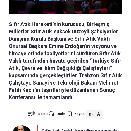
Sıfır Atık Hareketi'nin kurucusu, Birleşmiş
Milletler Sıfır Atık Yüksek Düzeyli Şahsiyetler
Danışma Kurulu Başkanı ve Sıfır Atık Vakfı
Onursal Başkanı Emine Erdoğan'ın vizyonu ve
himayelerinde faaliyetlerini sürdüren Sıfır Atık
Vakfı tarafından hayata geçirilen “Türkiye Sıfır
Atık, Çevre ve İklim Değişikliği Çalıştayları”
kapsamında gerçekleştirilen Trabzon Sıfır Atık
Çalıştayı, Sanayi ve Teknoloji Bakanı Mehmet
Fatih Kacır'ın teşrifleriyle düzenlenen Sonuç
Konferansı ile tamamlandı.
a-
|
+A
Özetle
Dinle
Kaydet