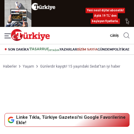
Yeni nesil dijital abonelik!
Aylık 19 TL’ den
başlayan fiyatlarla.
GİRİŞ
SON DAKİKA
YAZARLAR
BİZİM SAYFA
GÜNDEM
POLİTİKA
EK
Haberler
Yaşam
Günlerdir kayıptı! 15 yaşındaki Sedat'tan iyi haber
Linke Tıkla, Türkiye Gazetesi'ni Google Favorilerine
Ekle!