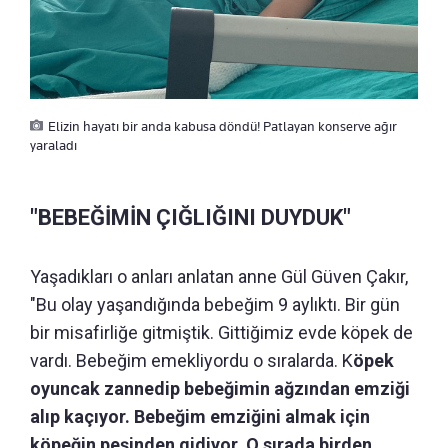
Elizin hayatı bir anda kabusa döndü! Patlayan konserve ağır
yaraladı
"BEBEĞİMİN ÇIĞLIĞINI DUYDUK"
Yaşadıkları o anları anlatan anne Gül Güven Çakır,
"Bu olay yaşandığında bebeğim 9 aylıktı. Bir gün
bir misafirliğe gitmiştik. Gittiğimiz evde köpek de
vardı. Bebeğim emekliyordu o sıralarda. K
öpek
oyuncak zannedip bebeğimin ağzından emziği
alıp kaçıyor. Bebeğim emziğini almak için
köpeğin peşinden gidiyor. O sırada birden