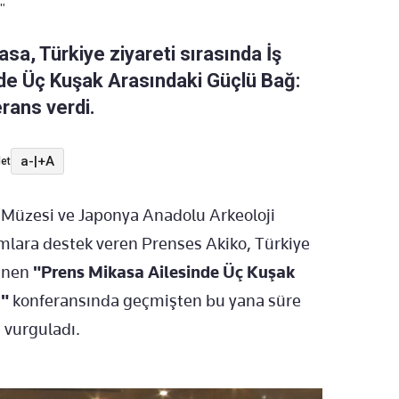
"
a, Türkiye ziyareti sırasında İş
nde Üç Kuşak Arasındaki Güçlü Bağ:
erans verdi.
a-
|
+A
et
 Müzesi ve Japonya Anadolu Arkeoloji
umlara destek veren Prenses Akiko, Türkiye
lenen
"Prens Mikasa Ailesinde Üç Kuşak
u"
konferansında geçmişten bu yana süre
 vurguladı.