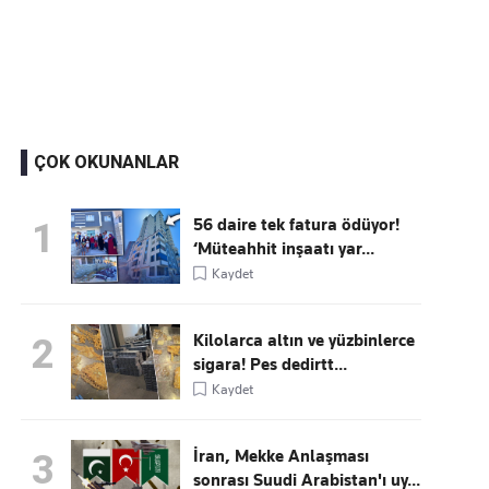
Kaçırmayın
Ücretsiz üye olun, gündemi şekillendiren gelişmeleri önce siz duyun
ÇOK OKUNANLAR
56 daire tek fatura ödüyor!
1
‘Müteahhit inşaatı yar...
Kaydet
Kilolarca altın ve yüzbinlerce
2
sigara! Pes dedirtt...
Kaydet
İran, Mekke Anlaşması
3
sonrası Suudi Arabistan'ı uy...