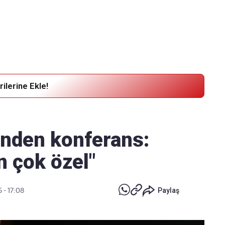
Haber Verin
Editör masamıza bilgi ve materyal göndermek için
tıklayın
ilerine Ekle!
'nden konferans:
n çok özel"
5 - 17:08
Paylaş