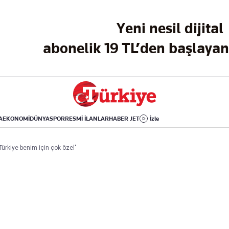
Dünya
Yaşam
Kültür-Sanat
Yeni nesil dijital
Orta Doğu
Sağlık
Sinema
Avrupa
Hava Durumu
Arkeoloji
abonelik 19 TL’den başlayan 
Amerika
Yemek
Kitap
Afrika
Seyahat
Tarih
İsrail-Gazze
Aktüel
A
EKONOMİ
DÜNYA
SPOR
RESMİ İLANLAR
HABER JET
İzle
Uygulamalar
ürkiye benim için çok özel"
rı