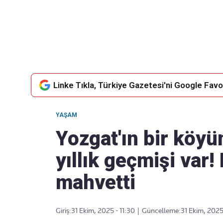
Takip Edin
Favori mecralarınızda haber
akışımıza ulaşın
Linke Tıkla, Türkiye Gazetesi'ni Google Favor
YAŞAM
Yozgat'ın bir köy
yıllık geçmişi var!
mahvetti
Giriş:
31 Ekim, 2025 - 11:30
|
Güncelleme:
31 Ekim, 2025