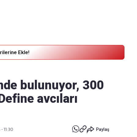
Haber Verin
Editör masamıza bilgi ve materyal
göndermek için
tıklayın
ilerine Ekle!
ünde bulunuyor, 300
 Define avcıları
 - 11:30
Paylaş