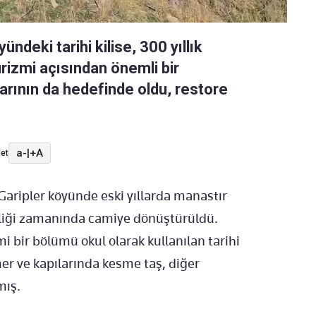
ündeki tarihi kilise, 300 yıllık
urizmi açısından önemli bir
larının da hedefinde oldu, restore
a-
|
+A
et
Garipler köyünde eski yıllarda manastır
Beyliği zamanında camiye dönüştürüldü.
i bir bölümü okul olarak kullanılan tarihi
er ve kapılarında kesme taş, diğer
mış.