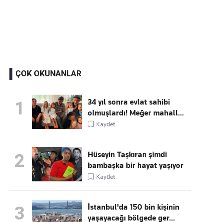
Kaçırmayın
Ücretsiz üye olun, gündemi
şekillendiren gelişmeleri önce siz duyun
ÇOK OKUNANLAR
34 yıl sonra evlat sahibi
1
olmuşlardı! Meğer mahall...
Kaydet
Hüseyin Taşkıran şimdi
2
bambaşka bir hayat yaşıyor
Kaydet
İstanbul'da 150 bin kişinin
3
yaşayacağı bölgede ger...