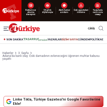
Yeni nesil dijital
abonelik 19 TL’den başlayan fiyatlarla.
GİRİŞ
SON DAKİKA
YAZARLAR
BİZİM SAYFA
GÜNDEM
POLİTİKA
EK
Haberler
3. Sayfa
Adana’da kanlı olay: Eski damadının evleneceğini öğrenen muhtar kabusu
yaşattı
Linke Tıkla, Türkiye Gazetesi'ni Google Favorilerine
Ekle!