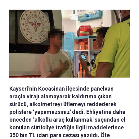
Kayseri'nin Kocasinan ilçesinde panelvan
araçla virajı alamayarak kaldırıma çıkan
sürücü, alkolmetreyi üflemeyi reddederek
polislere ‘yapamazsınız' dedi. Ehliyetine daha
önceden ‘alkollü araç kullanmak' suçundan el
konulan sürücüye trafiğin ilgili maddelerince
350 bin TL idari para cezası yazıldı. Öte