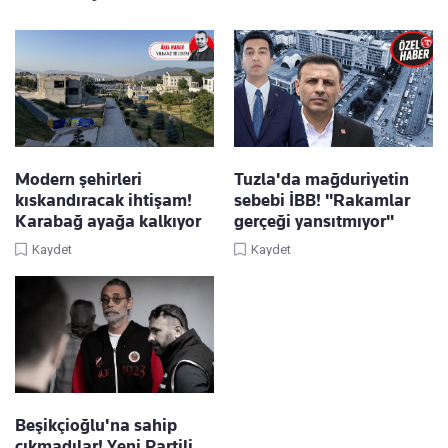
Modern şehirleri
Tuzla'da mağduriyetin
kıskandıracak ihtişam!
sebebi İBB! "Rakamlar
Karabağ ayağa kalkıyor
gerçeği yansıtmıyor"
Kaydet
Kaydet
Beşikçioğlu'na sahip
çıkmadılar! Yeni Partili