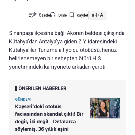
a-
|
+A
Özetle
Dinle
Kaydet
Sinanpaşa ilçesine bağlı Akören beldesi çıkışında
Kütahya'dan Antalya'ya giden Z.Y. idaresindeki
Kütahyalılar Turizme ait yolcu otobüsü, henüz
belirlenemeyen bir sebepten ötürü H.S.
yönetimindeki kamyonete arkadan çarptı.
ÖNERİLEN HABERLER
GÜNDEM
Kayseri’deki otobüs
faciasından skandal çıktı! Bir
değil, iki değil…Defalarca
söylemiş: 36 yıllık eşini