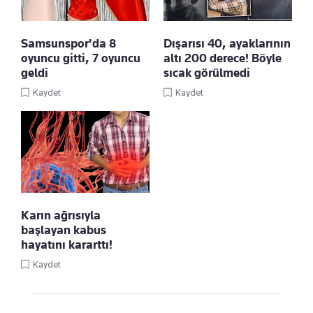
Samsunspor'da 8
Dışarısı 40, ayaklarının
oyuncu gitti, 7 oyuncu
altı 200 derece! Böyle
geldi
sıcak görülmedi
Kaydet
Kaydet
Karın ağrısıyla
başlayan kabus
hayatını kararttı!
Kaydet