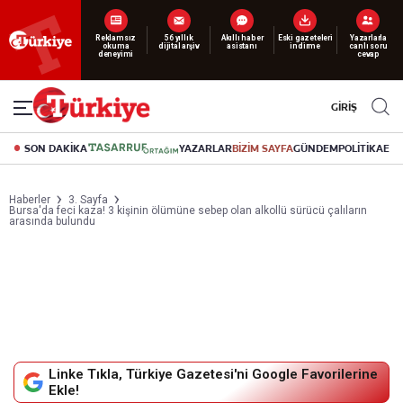
Yeni nesil dijital
abonelik 19 TL’den başlayan fiyatlarla.
GİRİŞ
SON DAKİKA
YAZARLAR
BİZİM SAYFA
GÜNDEM
POLİTİKA
EK
Haberler
3. Sayfa
Bursa'da feci kaza! 3 kişinin ölümüne sebep olan alkollü sürücü çalıların
arasında bulundu
Linke Tıkla, Türkiye Gazetesi'ni Google Favorilerine
Ekle!