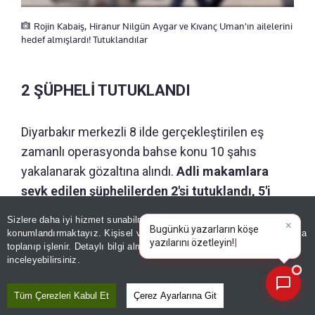
Rojin Kabaiş, Hiranur Nilgün Aygar ve Kıvanç Uman'ın ailelerini
hedef almışlardı! Tutuklandılar
2 ŞÜPHELİ TUTUKLANDI
Diyarbakır merkezli 8 ilde gerçekleştirilen eş
zamanlı operasyonda bahse konu 10 şahıs
yakalanarak gözaltına alındı.
Adli makamlara
sevk edilen şüphelilerden 2'si tutuklandı, 5'i
hakkında adli kontrol kararı verildi.
Sizlere daha iyi hizmet sunabilmek adına sitemizde
çerez
konumlandırmaktayız. Kişisel verileriniz, KVKK ve GDPR kapsamında
×
Anonim yapıların arkasına saklanarak vatandaşları
Bugünkü ya
|
toplanıp işlenir. Detaylı bilgi almak için
Aydınlatma Metnimizi
📰
Son 30 güne ait haberleri, spor gelişmelerini veya yazar yazılarını sorgulayabilirsiniz.
inceleyebilirsiniz.
mağdur eden bu tür illegal şebekelerle
mücadelenin kararlılıkla sürdürüleceği vurgulandı.
Tüm Çerezleri Kabul Et
Çerez Ayarlarına Git