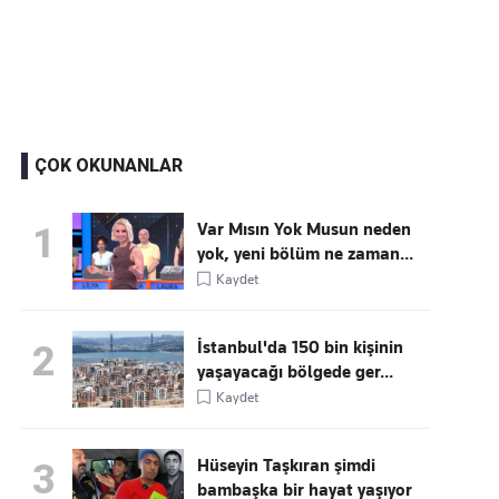
Kaçırmayın
Ücretsiz üye olun, gündemi
şekillendiren gelişmeleri önce siz duyun
ÇOK OKUNANLAR
Var Mısın Yok Musun neden
1
yok, yeni bölüm ne zaman...
Kaydet
İstanbul'da 150 bin kişinin
2
yaşayacağı bölgede ger...
Kaydet
Hüseyin Taşkıran şimdi
3
bambaşka bir hayat yaşıyor