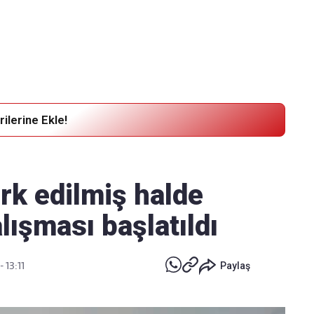
Haber Verin
Editör masamıza bilgi ve materyal
göndermek için
tıklayın
ilerine Ekle!
rk edilmiş halde
ışması başlatıldı
 13:11
Paylaş