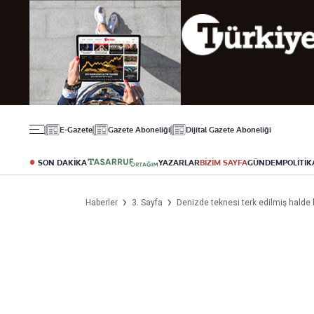
Gündem
Ekonomi
Spor
Politika
Borsa
Futbol
Eğitim
Altın
Puan Durumu
Döviz
Fikstür
Hisse Senedi
Şampiyonlar Ligi
Kripto Para
Avrupa Ligi
Emlak
Basketbol
E-Gazete
Gazete Aboneliği
Dijital Gazete Aboneliği
T-Otomobil
Turizm
SON DAKİKA
YAZARLAR
BİZİM SAYFA
GÜNDEM
POLİTİK
Yazarlar
Diğer Kategoriler
Kurumsal
Haberler
3. Sayfa
Denizde teknesi terk edilmiş halde 
Bugünün Yazarları
Magazin
Hakkımızda
Tüm Yazarlar
Teknoloji
İletişim
Resmî Ilanlar
Künye
Haberler
Gazete Aboneliği
Foto Haber
Danışma Telefonları
Video Galeri
Yasal
Reklam Ver