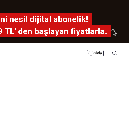
Bizim Sayfa
Namaz Vakitleri
ni nesil dijital abonelik!
Sesli Yayınlar
9 TL’ den
başlayan fiyatlarla.
GİRİŞ