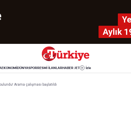
Dünya
Yaşam
Kültür-Sanat
Orta Doğu
Sağlık
Sinema
Ye
Avrupa
Hava Durumu
Arkeoloji
Amerika
Yemek
Kitap
Aylık 1
Afrika
Seyahat
Tarih
İsrail-Gazze
Aktüel
A
EKONOMİ
DÜNYA
SPOR
RESMİ İLANLAR
HABER JET
İzle
Uygulamalar
bulundu! Arama çalışması başlatıldı