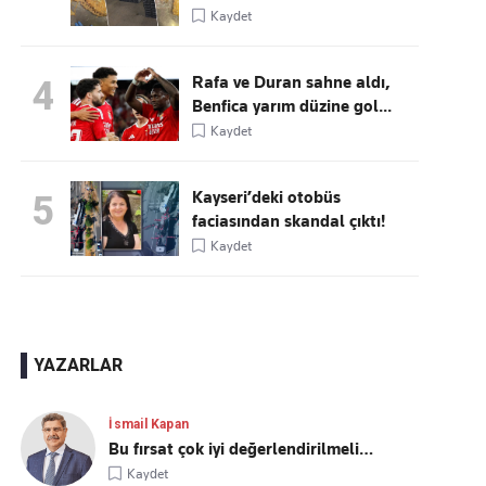
Kaydet
Rafa ve Duran sahne aldı,
4
Benfica yarım düzine gol...
Kaydet
Kayseri’deki otobüs
5
faciasından skandal çıktı!
Kaydet
YAZARLAR
İsmail Kapan
Bu fırsat çok iyi değerlendirilmeli…
Kaydet