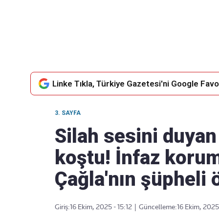
Takip Edin
Favori mecralarınızda haber akışımıza ulaşın
Linke Tıkla, Türkiye Gazetesi'ni Google Favor
3. SAYFA
Silah sesini duyan
koştu! İnfaz kor
Çağla'nın şüpheli 
Giriş:
16 Ekim, 2025 - 15:12
|
Güncelleme:
16 Ekim, 2025 