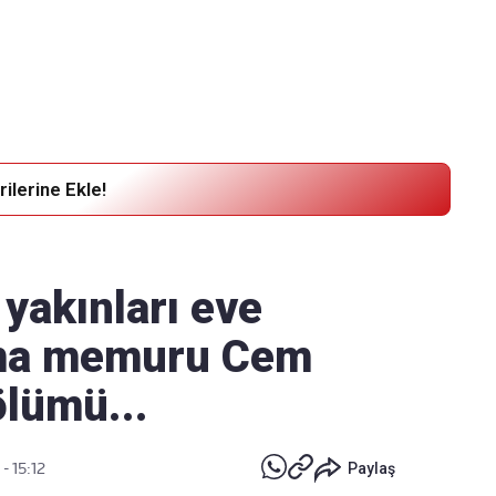
Haber Verin
Editör masamıza bilgi ve materyal göndermek için
tıklayın
ilerine Ekle!
 yakınları eve
uma memuru Cem
ölümü...
- 15:12
Paylaş