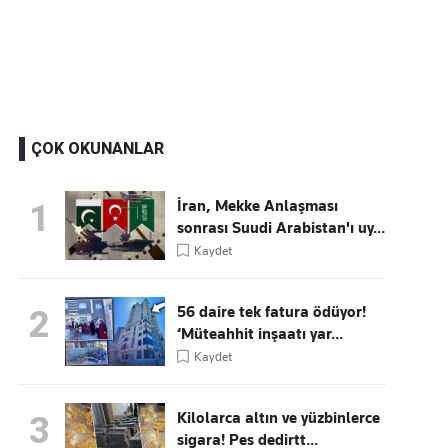
Kaçırmayın
Ücretsiz üye olun, gündemi şekillendiren gelişmeleri önce siz duyun
ÇOK OKUNANLAR
İran, Mekke Anlaşması
1
sonrası Suudi Arabistan'ı uy...
Kaydet
56 daire tek fatura ödüyor!
2
‘Müteahhit inşaatı yar...
Kaydet
Kilolarca altın ve yüzbinlerce
3
sigara! Pes dedirtt...