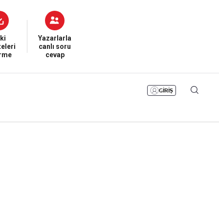
Bizim Sayfa
Namaz Vakitleri
Sesli Yayınlar
ki
Yazarlarla
eleri
canlı soru
irme
cevap
GİRİŞ