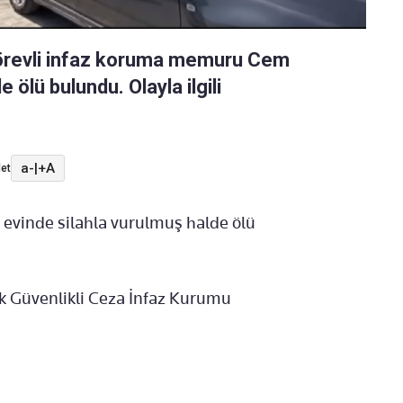
görevli infaz koruma memuru Cem
 ölü bulundu. Olayla ilgili
a-
|
+A
et
evinde silahla vurulmuş halde ölü
ek Güvenlikli Ceza İnfaz Kurumu