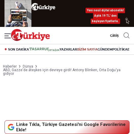
Yeni nesil dijital abonelik!
Aylık 19 TL’ den
başlayan fiyatlarla.
GİRİŞ
SON DAKİKA
YAZARLAR
BİZİM SAYFA
GÜNDEM
POLİTİKA
EK
Haberler
Dünya
ABD, Gazze'de ateşkes için devreye girdi! Antony Blinken, Orta Doğu'ya
gidiyor
Linke Tıkla, Türkiye Gazetesi'ni Google Favorilerine
Ekle!