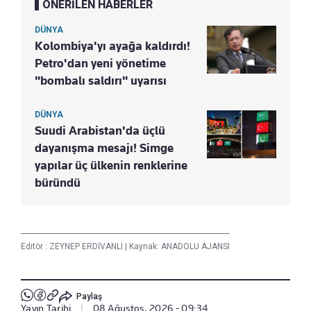
ÖNERİLEN HABERLER
DÜNYA
Kolombiya'yı ayağa kaldırdı!
Petro'dan yeni yönetime
"bombalı saldırı" uyarısı
DÜNYA
Suudi Arabistan'da üçlü
dayanışma mesajı! Simge
yapılar üç ülkenin renklerine
büründü
Editör :
ZEYNEP ERDİVANLI
|
Kaynak: ANADOLU AJANSI
Paylaş
Yayın Tarihi
|
08 Ağustos, 2026 - 09:34