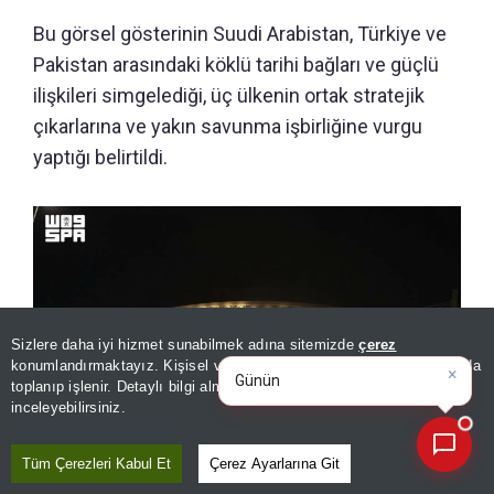
Bu görsel gösterinin Suudi Arabistan, Türkiye ve
Pakistan arasındaki köklü tarihi bağları ve güçlü
ilişkileri simgelediği, üç ülkenin ortak stratejik
çıkarlarına ve yakın savunma işbirliğine vurgu
yaptığı belirtildi.
Sizlere daha iyi hizmet sunabilmek adına sitemizde
çerez
×
Günün spor, gündem ve
konumlandırmaktayız. Kişisel verileriniz, KVKK ve GDPR kapsamında
ekonomi gelişmelerini a
|
toplanıp işlenir. Detaylı bilgi almak için
Aydınlatma Metnimizi
📰
Son 30 güne ait haberleri, spor gelişmelerini veya yazar yazılarını sorgulayabilirsiniz.
inceleyebilirsiniz.
Tüm Çerezleri Kabul Et
Çerez Ayarlarına Git