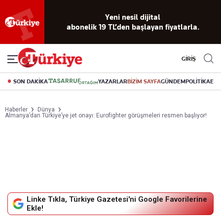
Yeni nesil dijital
abonelik 19 TL’den başlayan fiyatlarla.
GİRİŞ
SON DAKİKA
YAZARLAR
BİZİM SAYFA
GÜNDEM
POLİTİKA
EK
Haberler
Dünya
Almanya’dan Türkiye’ye jet onayı: Eurofighter görüşmeleri resmen başlıyor!
Linke Tıkla, Türkiye Gazetesi'ni Google Favorilerine
Ekle!