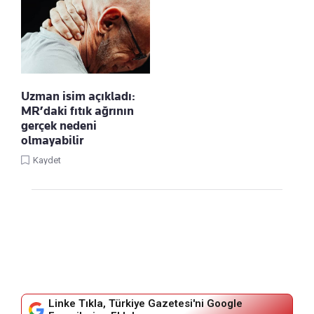
Uzman isim açıkladı:
MR’daki fıtık ağrının
gerçek nedeni
olmayabilir
Kaydet
Linke Tıkla, Türkiye Gazetesi'ni Google