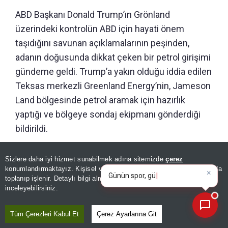
ABD Başkanı Donald Trump’ın Grönland
üzerindeki kontrolün ABD için hayati önem
taşıdığını savunan açıklamalarının peşinden,
adanın doğusunda dikkat çeken bir petrol girişimi
gündeme geldi. Trump’a yakın olduğu iddia edilen
Teksas merkezli Greenland Energy’nin, Jameson
Land bölgesinde petrol aramak için hazırlık
yaptığı ve bölgeye sondaj ekipmanı gönderdiği
bildirildi.
×
Günün spor, gündem ve
60 MİLYAR DOLARLIK YATIRIM İÇİN
Sizlere daha iyi hizmet sunabilmek adına sitemizde
çerez
ekonomi gelişmelerini analiz e
konumlandırmaktayız. Kişisel verileriniz, KVKK ve GDPR kapsamında
KOLLARI SIVADILAR
toplanıp işlenir. Detaylı bilgi almak için
Aydınlatma Metnimizi
📰
Son 30 güne ait haberleri, spor gelişmelerini veya yazar yazılarını sorgulayabilirsiniz.
inceleyebilirsiniz.
Guardian’ın haberine göre şirket yöneticileri,
Tüm Çerezleri Kabul Et
Çerez Ayarlarına Git
Jameson Land’in altında yaklaşık 1 trilyon dolar