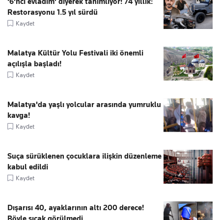
'6'ncı evladım' diyerek tanımlıyor! 74 yıllık:
Restorasyonu 1.5 yıl sürdü
Kaydet
Malatya Kültür Yolu Festivali iki önemli
açılışla başladı!
Kaydet
Malatya'da yaşlı yolcular arasında yumruklu
kavga!
Kaydet
Suça sürüklenen çocuklara ilişkin düzenleme
kabul edildi
Kaydet
Dışarısı 40, ayaklarının altı 200 derece!
Böyle sıcak görülmedi