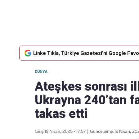
Takip Edin
Favori mecralarınızda haber akışımıza ulaşın
Linke Tıkla, Türkiye Gazetesi'ni Google Favor
DÜNYA
Ateşkes sonrası i
Ukrayna 240’tan fa
takas etti
Giriş:
19 Nisan, 2025 - 17:57
|
Güncelleme:
19 Nisan, 202