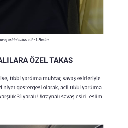
aş esirini takas etti - 1. Resim
RALILARA ÖZEL TAKAS
ise, tıbbi yardıma muhtaç savaş esirleriyle
yi niyet göstergesi olarak, acil tıbbi yardıma
arşılık 31 yaralı Ukraynalı savaş esiri teslim