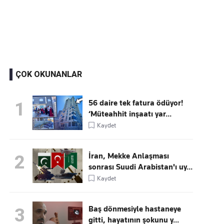
Kaçırmayın
Ücretsiz üye olun, gündemi şekillendiren gelişmeleri önce siz duyun
ÇOK OKUNANLAR
56 daire tek fatura ödüyor!
1
‘Müteahhit inşaatı yar...
Kaydet
İran, Mekke Anlaşması
2
sonrası Suudi Arabistan'ı uy...
Kaydet
Baş dönmesiyle hastaneye
3
gitti, hayatının şokunu y...