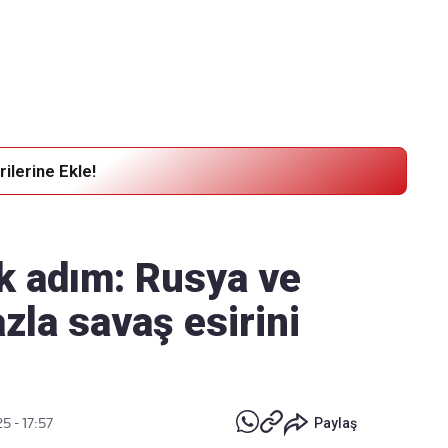
Haber Verin
Editör masamıza bilgi ve materyal göndermek için
tıklayın
ilerine Ekle!
lk adım: Rusya ve
zla savaş esirini
5 - 17:57
Paylaş