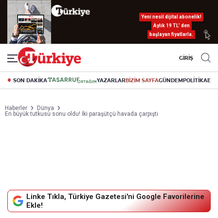
Yeni nesil dijital abonelik!
Aylık 19 TL’ den
başlayan fiyatlarla.
GİRİŞ
SON DAKİKA
YAZARLAR
BİZİM SAYFA
GÜNDEM
POLİTİKA
EK
Haberler
Dünya
En büyük tutkusu sonu oldu! İki paraşütçü havada çarpıştı
Linke Tıkla, Türkiye Gazetesi'ni Google Favorilerine
Ekle!