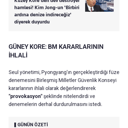
Kuzey Kore'den dev destroyer
hamlesi! Kim Jong-un 'Birbiri
ardına denize indireceğiz'
diyerek duyurdu
GÜNEY KORE: BM KARARLARININ
İHLALİ
Seul yönetimi, Pyongyang'ın gerçekleştirdiği füze
denemesini Birleşmiş Milletler Güvenlik Konseyi
kararlarının ihlali olarak değerlendirerek
"provokasyon"
şeklinde nitelendirdi ve
denemelerin derhal durdurulmasını istedi.
GÜNÜN ÖZETİ