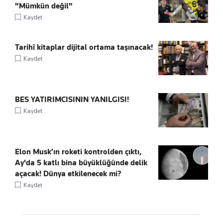
"Mümkün değil"
Kaydet
Tarihî kitaplar dijital ortama taşınacak!
Kaydet
BES YATIRIMCISININ YANILGISI!
Kaydet
Elon Musk’ın roketi kontrolden çıktı,
Ay'da 5 katlı bina büyüklüğünde delik
açacak! Dünya etkilenecek mi?
Kaydet