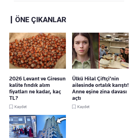
ÖNE ÇIKANLAR
2026 Levant ve Giresun
Ülkü Hilal Çiftçi’nin
kalite fındık alım
ailesinde ortalık karıştı!
fiyatları ne kadar, kaç
Anne eşine zina davası
TL?
açtı
Kaydet
Kaydet