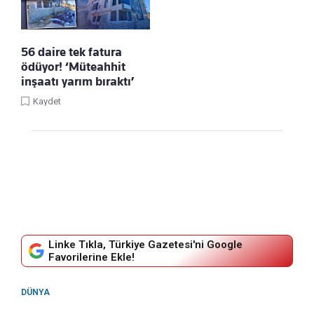
56 daire tek fatura
ödüyor! ‘Müteahhit
inşaatı yarım bıraktı’
Kaydet
Linke Tıkla, Türkiye Gazetesi'ni Google
Favorilerine Ekle!
DÜNYA