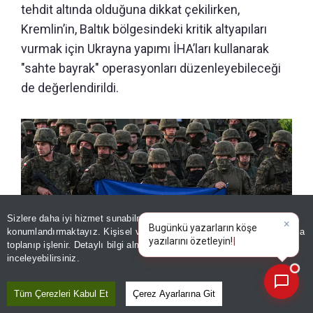
tehdit altında olduğuna dikkat çekilirken,
Kremlin’in, Baltık bölgesindeki kritik altyapıları
vurmak için Ukrayna yapımı İHA’ları kullanarak
"sahte bayrak" operasyonları düzenleyebileceği
de değerlendirildi.
Sizlere daha iyi hizmet sunabilmek adına sitemizde
çerez
konumlandırmaktayız. Kişisel verileriniz, KVKK ve GDPR kapsamında
×
Bugünkü yazarların köşe yazı
|
toplanıp işlenir. Detaylı bilgi almak için
Aydınlatma Metnimizi
📰
Son 30 güne ait haberleri, spor gelişmelerini veya yazar yazılarını sorgulayabilirsiniz.
inceleyebilirsiniz.
Tüm Çerezleri Kabul Et
Çerez Ayarlarına Git