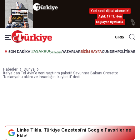
Yeni nesil dijital abonelik!
Aylık 19 TL’ den
başlayan fiyatlarla.
GİRİŞ
SON DAKİKA
YAZARLAR
BİZİM SAYFA
GÜNDEM
POLİTİKA
EK
Haberler
Dünya
İtalya'dan Tel Aviv'e yeni yaptırım paketi! Savunma Bakanı Crosetto
'Netanyahu aklını ve insanlığını kaybetti' dedi
Linke Tıkla, Türkiye Gazetesi'ni Google Favorilerine
Ekle!