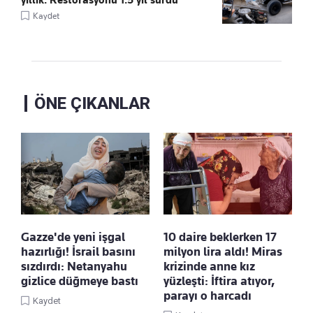
Kaydet
ÖNE ÇIKANLAR
Gazze'de yeni işgal
10 daire beklerken 17
hazırlığı! İsrail basını
milyon lira aldı! Miras
sızdırdı: Netanyahu
krizinde anne kız
gizlice düğmeye bastı
yüzleşti: İftira atıyor,
parayı o harcadı
Kaydet