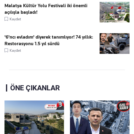
Malatya Kültür Yolu Festivali iki önemli
açılışla başladı!
Kaydet
'6'ncı evladım' diyerek tanımlıyor! 74 yıllık:
Restorasyonu 1.5 yıl sürdü
Kaydet
ÖNE ÇIKANLAR