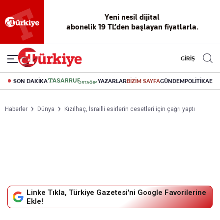
Reklamsız
56 yıllık
Akıllı haber
Eski gazeteleri
Yazarlarla
okuma
dijital arşiv
asistanı
indirme
canlı soru
deneyimi
cevap
GİRİŞ
SON DAKİKA
YAZARLAR
BİZİM SAYFA
GÜNDEM
POLİTİKA
EK
Haberler
Dünya
Kızılhaç, İsrailli esirlerin cesetleri için çağrı yaptı
Linke Tıkla, Türkiye Gazetesi'ni Google Favorilerine
Ekle!