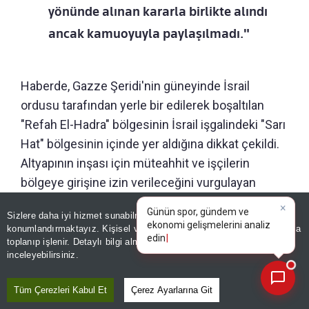
yönünde alınan kararla birlikte alındı
ancak kamuoyuyla paylaşılmadı."
Haberde, Gazze Şeridi'nin güneyinde İsrail
ordusu tarafından yerle bir edilerek boşaltılan
"Refah El-Hadra" bölgesinin İsrail işgalindeki "Sarı
Hat" bölgesinin içinde yer aldığına dikkat çekildi.
Altyapının inşası için müteahhit ve işçilerin
bölgeye girişine izin verileceğini vurgulayan
haberde, kazı çalışmalarının yanı sıra elektrik, su
Sizlere daha iyi hizmet sunabilmek adına sitemizde
çerez
ve kanalizasyon şebekeleri için çalışmaların
konumlandırmaktayız. Kişisel verileriniz, KVKK ve GDPR kapsamında
×
Bugünkü ya
|
başlayacağı aktarıldı.
toplanıp işlenir. Detaylı bilgi almak için
Aydınlatma Metnimizi
📰
Son 30 güne ait haberleri, spor gelişmelerini veya yazar yazılarını sorgulayabilirsiniz.
inceleyebilirsiniz.
GÜNÜN ÖZETİ
Tüm Çerezleri Kabul Et
Çerez Ayarlarına Git