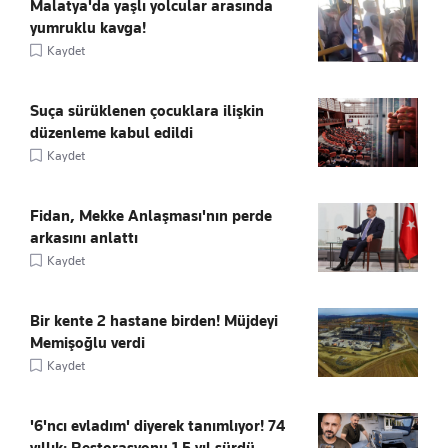
Malatya'da yaşlı yolcular arasında
yumruklu kavga!
Kaydet
Suça sürüklenen çocuklara ilişkin
düzenleme kabul edildi
Kaydet
Fidan, Mekke Anlaşması'nın perde
arkasını anlattı
Kaydet
Bir kente 2 hastane birden! Müjdeyi
Memişoğlu verdi
Kaydet
'6'ncı evladım' diyerek tanımlıyor! 74
yıllık: Restorasyonu 1.5 yıl sürdü