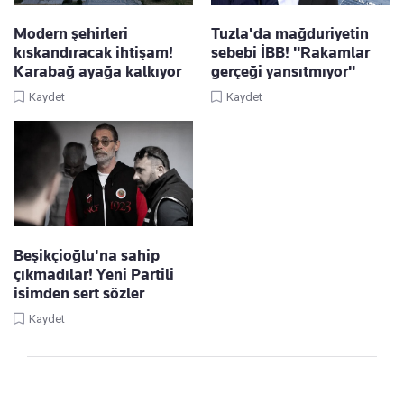
Modern şehirleri
Tuzla'da mağduriyetin
kıskandıracak ihtişam!
sebebi İBB! "Rakamlar
Karabağ ayağa kalkıyor
gerçeği yansıtmıyor"
Kaydet
Kaydet
Beşikçioğlu'na sahip
çıkmadılar! Yeni Partili
isimden sert sözler
Kaydet