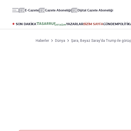
Gündem
Ekonomi
Spor
E-Gazete
Gazete Aboneliği
Dijital Gazete Aboneliği
Politika
Borsa
Futbol
Eğitim
Altın
Puan Durumu
SON DAKİKA
YAZARLAR
BİZİM SAYFA
GÜNDEM
POLİTİK
Döviz
Fikstür
Hisse Senedi
Şampiyonlar Ligi
Haberler
Dünya
Şara, Beyaz Saray’da Trump ile görüş
Kripto Para
Avrupa Ligi
Emlak
Basketbol
T-Otomobil
Turizm
Yazarlar
Diğer Kategoriler
Kurumsal
Bugünün Yazarları
Magazin
Hakkımızda
Tüm Yazarlar
Teknoloji
İletişim
Resmî Ilanlar
Künye
Haberler
Gazete Aboneliği
Foto Haber
Danışma Telefonları
Video Galeri
Yasal
Reklam Ver