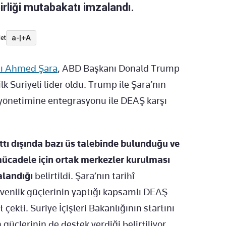
irliği mutabakatı imzalandı.
a-
|
+A
et
ı Ahmed Şara
, ABD Başkanı Donald Trump
lk Suriyeli lider oldu. Trump ile Şara’nın
önetimine entegrasyonu ile DEAŞ karşı
tı dışında bazı üs talebinde bulunduğu ve
mücadele için ortak merkezler kurulması
alandığı
belirtildi. Şara’nın tarihî
venlik güçlerinin yaptığı kapsamlı DEAŞ
çekti. Suriye İçişleri Bakanlığının startını
güçlerinin de destek verdiği belirtiliyor.