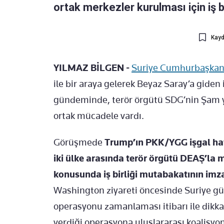
ortak merkezler kurulması için iş b
Kayd
YILMAZ BİLGEN -
Suriye Cumhurbaşkan
ile bir araya gelerek Beyaz Saray’a giden i
gündeminde, terör örgütü SDG’nin Şam y
ortak mücadele vardı.
Görüşmede
Trump’ın PKK/YGG işgal hat
iki ülke arasında terör örgütü DEAŞ’la 
konusunda iş birliği mutabakatının imz
Washington ziyareti öncesinde Suriye gü
operasyonu zamanlaması itibarı ile dikkat 
verdiği operasyona uluslararası koalisyon 