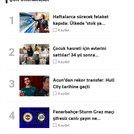
Haftalarca sürecek felaket
1
kapıda: Ülkede 'stok ya...
Kaçırmayın
Kaydet
Ücretsiz üye olun, gündemi
şekillendiren gelişmeleri önce siz duyun
Çocuk hasreti için evlerini
2
sattılar! 34 yıl sonra...
Kaydet
Acun'dan rekor transfer: Hull
3
City tarihine geçti
Kaydet
Fenerbahçe-Sturm Graz maçı
4
şifresiz canlı yayın ne...
Kaydet