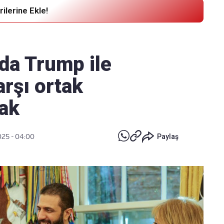
ilerine Ekle!
Haber Verin
Editör masamıza bilgi ve materyal
da Trump ile
göndermek için
tıklayın
rşı ortak
ak
025 - 04:00
Paylaş