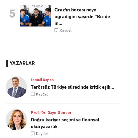
Graz'ın hocası neye
5
uğradığını şaşırdı: "Biz de
in...
Kaydet
YAZARLAR
İsmail Kapan
Terörsüz Türkiye sürecinde kritik eşik…
Kaydet
Prof. Dr. Gaye Gencer
Doğru kariyer seçimi ve finansal
okuryazarlık
Kaydet