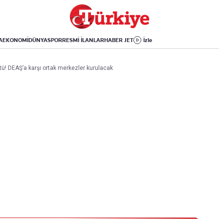
Dünya
Yaşam
Kültür-Sanat
Orta Doğu
Sağlık
Sinema
Avrupa
Hava Durumu
Arkeoloji
A
EKONOMİ
DÜNYA
SPOR
RESMİ İLANLAR
HABER JET
İzle
Amerika
Yemek
Kitap
Afrika
Seyahat
Tarih
tü! DEAŞ’a karşı ortak merkezler kurulacak
İsrail-Gazze
Aktüel
Uygulamalar