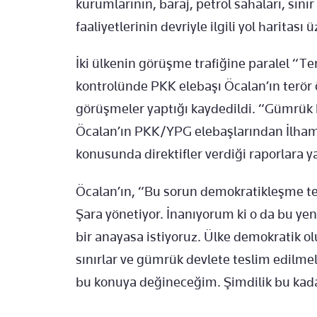
kurumlarının, baraj, petrol sahaları, sını
faaliyetlerinin devriyle ilgili yol haritas
İki ülkenin görüşme trafiğine paralel “T
kontrolünde PKK elebaşı Öcalan’ın terör 
görüşmeler yaptığı kaydedildi. “Gümrük k
Öcalan’ın PKK/YPG elebaşlarından İlha
konusunda direktifler verdiği raporlara y
Öcalan’ın, “Bu sorun demokratikleşme t
Şara yönetiyor. İnanıyorum ki o da bu ye
bir anayasa istiyoruz. Ülke demokratik ol
sınırlar ve gümrük devlete teslim edilmeli
bu konuya değineceğim. Şimdilik bu kadar y