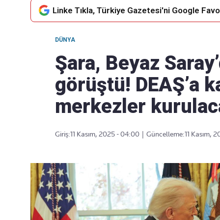
Linke Tıkla, Türkiye Gazetesi'ni Google Favor
DÜNYA
Takip Edin
Favori mecralarınızda haber
Şara, Beyaz Saray’
akışımıza ulaşın
görüştü! DEAŞ’a ka
merkezler kurulac
Giriş:
11 Kasım, 2025 - 04:00
|
Güncelleme:
11 Kasım, 2