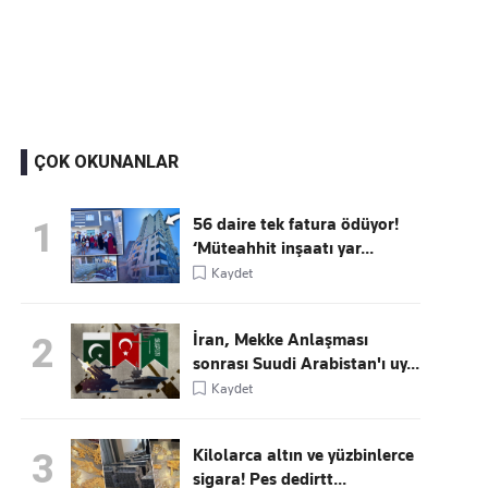
Kaçırmayın
Ücretsiz üye olun, gündemi şekillendiren gelişmeleri önce siz duyun
ÇOK OKUNANLAR
56 daire tek fatura ödüyor!
1
‘Müteahhit inşaatı yar...
Kaydet
İran, Mekke Anlaşması
2
sonrası Suudi Arabistan'ı uy...
Kaydet
Kilolarca altın ve yüzbinlerce
3
sigara! Pes dedirtt...