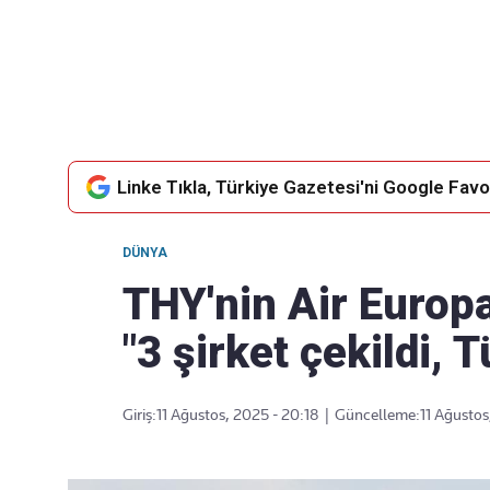
Takip Edin
Favori mecralarınızda haber akışımıza ulaşın
Linke Tıkla, Türkiye Gazetesi'ni Google Favor
DÜNYA
THY'nin Air Europa 
"3 şirket çekildi, T
Giriş:
11 Ağustos, 2025 - 20:18
|
Güncelleme:
11 Ağustos