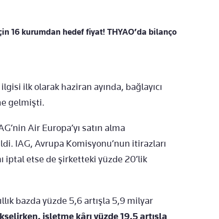
için 16 kurumdan hedef fiyat! THYAO’da bilanço
n ilgisi ilk olarak haziran ayında, bağlayıcı
 gelmişti.
AG’nin Air Europa’yı satın alma
di. IAG, Avrupa Komisyonu’nun itirazları
 iptal etse de şirketteki yüzde 20’lik
ıllık bazda yüzde 5,6 artışla 5,9 milyar
kselirken, işletme kârı yüzde 19,5 artışla