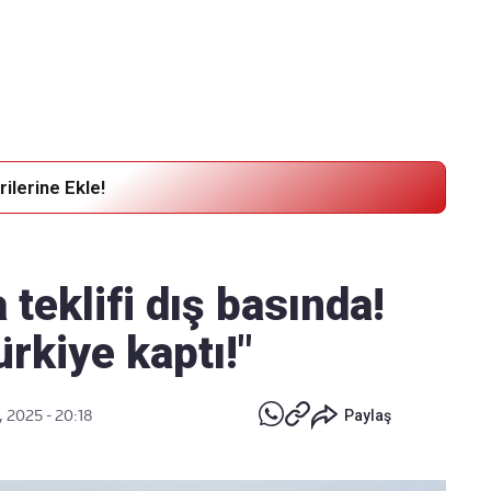
Haber Verin
Editör masamıza bilgi ve materyal göndermek için
tıklayın
ilerine Ekle!
teklifi dış basında!
ürkiye kaptı!"
, 2025 - 20:18
Paylaş