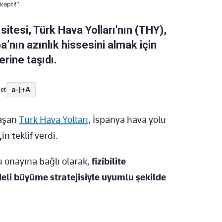
 kapti!"
itesi, Türk Hava Yolları'nın (THY),
a’nın azınlık hissesini almak için
rine taşıdı.
a-
|
+A
et
 aşan
Türk Hava Yolları
, İspanya hava yolu
in teklif verdi.
u onayına bağlı olarak,
fizibilite
eli büyüme stratejisiyle uyumlu şekilde