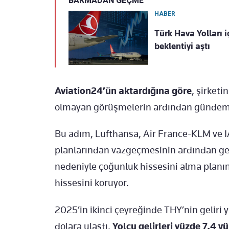
BAKMADAN GEÇME
HABER
Türk Hava Yolları 
beklentiyi aştı
Aviation24’ün aktardığına göre
, şirketi
olmayan görüşmelerin ardından gündeme
Bu adım, Lufthansa, Air France-KLM ve I
planlarından vazgeçmesinin ardından gel
nedeniyle çoğunluk hissesini alma planını
hissesini koruyor.
2025’in ikinci çeyreğinde THY’nin geliri y
dolara ulaştı.
Yolcu gelirleri yüzde 7,4 yü