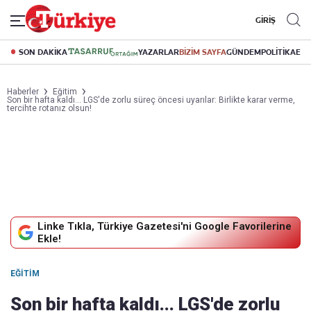
GİRİŞ
SON DAKİKA
YAZARLAR
BİZİM SAYFA
GÜNDEM
POLİTİKA
EK
Haberler
Eğitim
Son bir hafta kaldı... LGS'de zorlu süreç öncesi uyarılar: Birlikte karar verme,
tercihte rotanız olsun!
Linke Tıkla, Türkiye Gazetesi'ni Google Favorilerine
Ekle!
EĞITIM
Son bir hafta kaldı... LGS'de zorlu