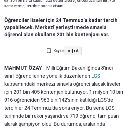
Son bir hafta kaldi... LGS'de zorlu süreç öncesi uyarilar: Birlikte
karar verme, tercihte rotaniz olsun!
Öğrenciler liseler için 24 Temmuz’a kadar tercih
yapabilecek. Merkezî yerleştirmede sınavla
öğrenci alan okulların 201 bin kontenjanı var.
a-
|
+A
Kaydet
MAHMUT ÖZAY -
Millî Eğitim Bakanlığınca 8’inci
sınıf öğrencilerine yönelik düzenlenen
LGS
kapsamındaki merkezî sınavla öğrenci alacak liseler
için 201 bin 405 kontenjan bulunuyor. 1 milyon 10 bin
916 öğrenciden 963 bin 142’sinin katıldığı LGS’de
tercihler 24 Temmuz’da sona eriyor. Bu sene LGS
tarihinde bir rekor yaşandı ve 719 öğrenci tam puan
alarak şampiyon oldu. Bu durumda, aralarında