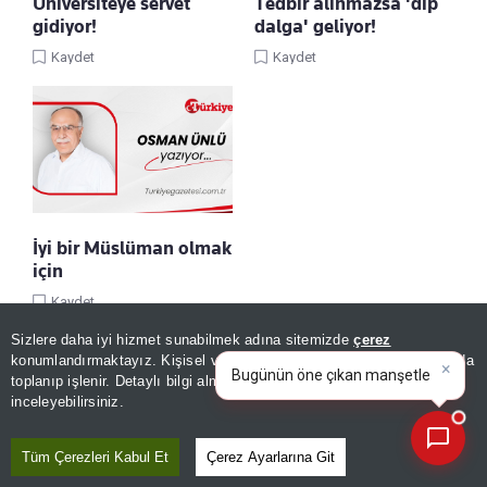
Üniversiteye servet
Tedbir alınmazsa 'dip
gidiyor!
dalga' geliyor!
Kaydet
Kaydet
İyi bir Müslüman olmak
için
Kaydet
Sizlere daha iyi hizmet sunabilmek adına sitemizde
çerez
×
Bugünün öne çıkan manşetleri
konumlandırmaktayız. Kişisel verileriniz, KVKK ve GDPR kapsamında
ve gelişmeleri neler?
|
toplanıp işlenir. Detaylı bilgi almak için
Aydınlatma Metnimizi
📰
Son 30 güne ait haberleri, spor gelişmelerini veya yazar yazılarını sorgulayabilirsiniz.
inceleyebilirsiniz.
Tüm Çerezleri Kabul Et
Çerez Ayarlarına Git