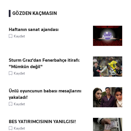
GÖZDEN KAÇMASIN
Haftanın sanat ajandası
Kaydet
Sturm Graz'dan Fenerbahçe itirafı:
"Mümkün değil"
Kaydet
Ünlü oyuncunun babası mesajlarını
yakaladı!
Kaydet
BES YATIRIMCISININ YANILGISI!
Kaydet