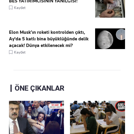
BES YATIRIMCISININ YANILGISI!
Kaydet
Elon Musk’ın roketi kontrolden çıktı,
Ay'da 5 katlı bina büyüklüğünde delik
açacak! Dünya etkilenecek mi?
Kaydet
ÖNE ÇIKANLAR