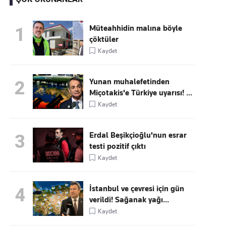
Müteahhidin malına böyle
1
çöktüler
Kaçırmayın
Kaydet
Ücretsiz üye olun, gündemi
şekillendiren gelişmeleri önce siz duyun
Yunan muhalefetinden
2
Miçotakis'e Türkiye uyarısı! ...
Kaydet
Erdal Beşikçioğlu'nun esrar
3
testi pozitif çıktı
Kaydet
İstanbul ve çevresi için gün
4
verildi! Sağanak yağı...
Kaydet