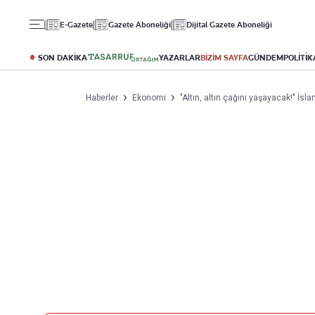
Gündem
Ekonomi
Spor
E-Gazete
Gazete Aboneliği
Dijital Gazete Aboneliği
Politika
Borsa
Futbol
Eğitim
Altın
Puan Durumu
SON DAKİKA
YAZARLAR
BİZİM SAYFA
GÜNDEM
POLİTİK
Döviz
Fikstür
Hisse Senedi
Şampiyonlar Ligi
Haberler
Ekonomi
"Altın, altın çağını yaşayacak!" İ
Kripto Para
Avrupa Ligi
Emlak
Basketbol
T-Otomobil
Turizm
Yazarlar
Diğer Kategoriler
Kurumsal
Bugünün Yazarları
Magazin
Hakkımızda
Tüm Yazarlar
Teknoloji
İletişim
Resmî Ilanlar
Künye
Haberler
Gazete Aboneliği
Foto Haber
Danışma Telefonları
Video Galeri
Yasal
Reklam Ver