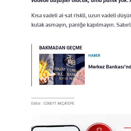
vadede düşüşler olacak, ama panik yok. A
Kısa vadeli al-sat riskli, uzun vadeli düş
kulak asmayın, paniğe kapılmayın. Sabırlı
BAKMADAN GEÇME
HABER
Merkez Bankası'nd
Editör :
CÜNEYT AKÇATEPE