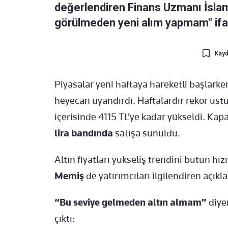
değerlendiren Finans Uzmanı İslam
görülmeden yeni alım yapmam" ifade
Kayd
Piyasalar yeni haftaya hareketli başlarke
heyecan uyandırdı. Haftalardır rekor üstü
içerisinde 4115 TL’ye kadar yükseldi. Kap
lira bandında
satışa sunuldu.
Altın fiyatları yükseliş trendini bütün hı
Memiş
de yatırımcıları ilgilendiren açık
“Bu seviye gelmeden altın almam”
diye
çıktı: