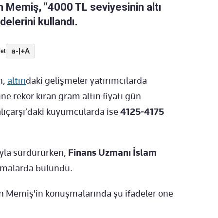
 Memiş, "4000 TL seviyesinin altı
lerini kullandı.
a-
|
+A
et
n,
altın
daki gelişmeler yatırımcılarda
ne rekor kıran gram altın fiyatı gün
alıçarşı’daki kuyumcularda ise
4125-4175
zıyla sürdürürken,
Finans Uzmanı İslam
lamalarda bulundu.
n Memiş'in konuşmalarında şu ifadeler öne