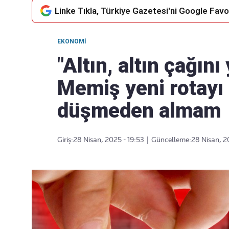
Linke Tıkla, Türkiye Gazetesi'ni Google Favor
EKONOMI
Takip Edin
Favori mecralarınızda haber
"Altın, altın çağın
akışımıza ulaşın
Memiş yeni rotayı 
düşmeden almam
Giriş:
28 Nisan, 2025 - 19:53
|
Güncelleme:
28 Nisan, 2