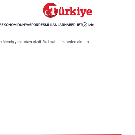
Dünya
Yaşam
Kültür-Sanat
Orta Doğu
Sağlık
Sinema
Avrupa
Hava Durumu
Arkeoloji
A
EKONOMİ
DÜNYA
SPOR
RESMİ İLANLAR
HABER JET
İzle
Amerika
Yemek
Kitap
Afrika
Seyahat
Tarih
slam Memiş yeni rotayı çizdi: Bu fiyata düşmeden almam
İsrail-Gazze
Aktüel
Uygulamalar