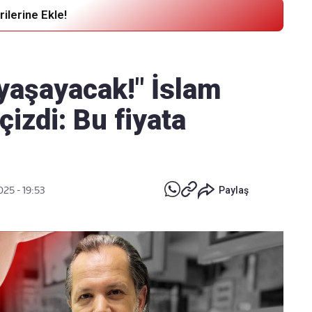
ilerine Ekle!
Haber Verin
Editör masamıza bilgi ve materyal
ı yaşayacak!" İslam
göndermek için
tıklayın
çizdi: Bu fiyata
025 - 19:53
Paylaş