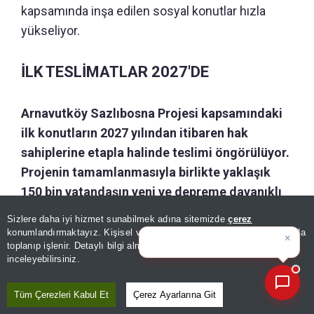
kapsamında inşa edilen sosyal konutlar hızla
yükseliyor.
İLK TESLİMATLAR 2027'DE
Arnavutköy Sazlıbosna Projesi kapsamındaki
ilk konutların 2027 yılından itibaren hak
sahiplerine etapla halinde teslimi öngörülüyor.
Projenin tamamlanmasıyla birlikte yaklaşık
150 bin vatandaşın yeni ve depreme dayanıklı
konutlara kavuşması hedefleniyor.
Sizlere daha iyi hizmet sunabilmek adına sitemizde
çerez
×
Bugünün öne çıkan manşetleri
konumlandırmaktayız. Kişisel verileriniz, KVKK ve GDPR kapsamında
ve geli
toplanıp işlenir. Detaylı bilgi almak için
Aydınlatma Metnimizi
📰
Son 30 güne ait haberleri, spor gelişmelerini veya yazar yazılarını sorgulayabilirsiniz.
inceleyebilirsiniz.
Tüm Çerezleri Kabul Et
Çerez Ayarlarına Git