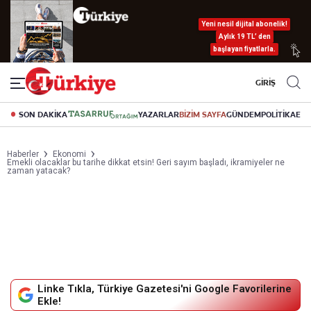
Yeni nesil dijital abonelik!
Aylık 19 TL’ den
başlayan fiyatlarla.
GİRİŞ
SON DAKİKA
YAZARLAR
BİZİM SAYFA
GÜNDEM
POLİTİKA
EK
Haberler
Ekonomi
Emekli olacaklar bu tarihe dikkat etsin! Geri sayım başladı, ikramiyeler ne
zaman yatacak?
Linke Tıkla, Türkiye Gazetesi'ni Google Favorilerine
Ekle!