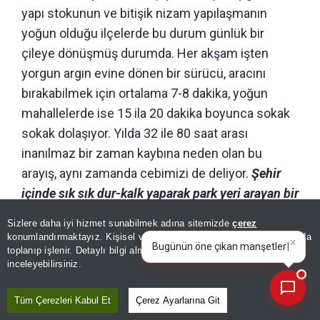
yapı stokunun ve bitişik nizam yapılaşmanın
yoğun olduğu ilçelerde bu durum günlük bir
çileye dönüşmüş durumda. Her akşam işten
yorgun argın evine dönen bir sürücü, aracını
bırakabilmek için ortalama 7-8 dakika, yoğun
mahallelerde ise 15 ila 20 dakika boyunca sokak
sokak dolaşıyor. Yılda 32 ile 80 saat arası
inanılmaz bir zaman kaybına neden olan bu
arayış, aynı zamanda cebimizi de deliyor.
Şehir
içinde sık sık dur-kalk yaparak park yeri arayan bir
araç, yılda ortalama 35-40 litre ilave yakıt
Sizlere daha iyi hizmet sunabilmek adına sitemizde
çerez
×
harcıyor. Bugünkü pompa fiyatları dikkate
Bugünün öne çıkan manşetleri
konumlandırmaktayız. Kişisel verileriniz, KVKK ve GDPR kapsamında
ve gelişmeleri neler?
toplanıp işlenir. Detaylı bilgi almak için
Aydınlatma Metnimizi
alındığında, sadece ‘yer aramanın’ vatandaşa
📰
Son 30 güne ait haberleri, spor gelişmelerini veya yazar yazılarını sorgulayabilirsiniz.
inceleyebilirsiniz.
yıllık faturası 2 bin 500 ile 5 bin TL arasında
değişiyor.
Araçların artan bakım giderleri ve her
Tüm Çerezleri Kabul Et
Çerez Ayarlarına Git
akşam yaşanan otopark stresi de bu görünmez