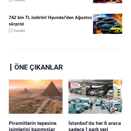
742 bin TL indirim! Hyundai'den Ağustos
sürprizi
Kaydet
ÖNE ÇIKANLAR
Piramitlerin tepesine
İstanbul'da her 6 araca
isimlerini kazımışlar
sadece 1 park yeri