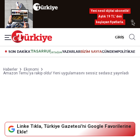
Yeni nesil dijital abonelik!
Aylık 19 TL’ den
başlayan fiyatlarla.
GİRİŞ
SON DAKİKA
YAZARLAR
BİZİM SAYFA
GÜNDEM
POLİTİKA
EK
Haberler
Ekonomi
Amazon Temu'ya rakip oldu! Yeni uygulamasını sessiz sedasız yayınladı
Linke Tıkla, Türkiye Gazetesi'ni Google Favorilerine
Ekle!