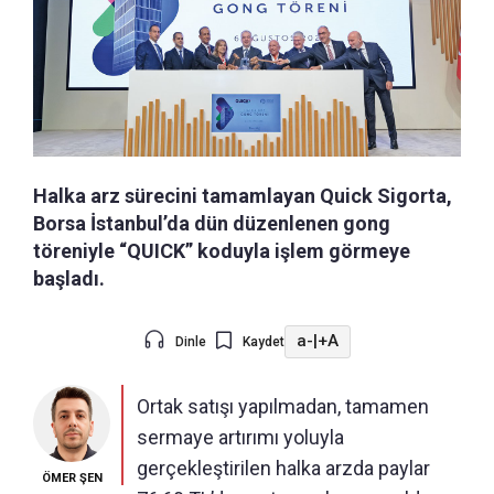
Halka arz sürecini tamamlayan Quick Sigorta,
Borsa İstanbul’da dün düzenlenen gong
töreniyle “QUICK” koduyla işlem görmeye
başladı.
a-
|
+A
Dinle
Kaydet
Ortak satışı yapılmadan, tamamen
sermaye artırımı yoluyla
gerçekleştirilen halka arzda paylar
ÖMER ŞEN