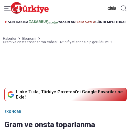
GİRİŞ
SON DAKİKA
YAZARLAR
BİZİM SAYFA
GÜNDEM
POLİTİKA
EK
Haberler
Ekonomi
Gram ve onsta toparlanma çabası! Altın fiyatlarında dip görüldü mü?
Linke Tıkla, Türkiye Gazetesi'ni Google Favorilerine
Ekle!
EKONOMI
Gram ve onsta toparlanma