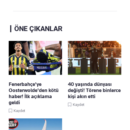
ÖNE ÇIKANLAR
Fenerbahçe'ye
40 yaşında dünyası
Oosterwolde'den kötü
değişti! Törene binlerce
haber! İlk açıklama
kişi akın etti
geldi
Kaydet
Kaydet