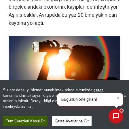
birçok alandaki ekonomik kayıpları derinleştiriyor.
Aşırı sıcaklar, Avrupa’da bu yaz 20 bine yakın can
kaybına yol açtı.
Sizlere daha iyi hizmet sunabilmek adına sitemizde
çerez
×
Bugünün öne çıkan manşetleri
konumlandırmaktayız. Kişisel verileriniz, KVKK ve GDPR kapsamında
ve gelişmeleri neler?
toplanıp işlenir. Detaylı bilgi almak için
Aydınlatma Metnimizi
📰
Son 30 güne ait haberleri, spor gelişmelerini veya yazar yazılarını sorgulayabilirsiniz.
Sıcaklar öldürdü, yaktı ekonomiye darbe vurdu! Can
inceleyebilirsiniz.
kayıplarının yanı sıra tarım ve iş dünyasında da ağır bilanço
Tüm Çerezleri Kabul Et
Çerez Ayarlarına Git
Almanya’da bu yıl yüksek sıcaklıklar sebebiyle 9