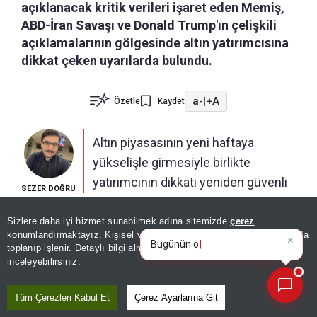
açıklanacak kritik verileri işaret eden Memiş,
ABD-İran Savaşı ve Donald Trump'ın çelişkili
açıklamalarının gölgesinde altın yatırımcısına
dikkat çeken uyarılarda bulundu.
a-
|
+A
Özetle
Kaydet
Altın piyasasının yeni haftaya
yükselişle girmesiyle birlikte
yatırımcının dikkati yeniden güvenli
SEZER DOĞRU
limana çevrildi.
Sizlere daha iyi hizmet sunabilmek adına sitemizde
çerez
×
Bugünün öne çıkan manşetleri
Altının yükselişi nereye kadar devam edecek
konumlandırmaktayız. Kişisel verileriniz, KVKK ve GDPR kapsamında
ve gelişmeleri neler?
|
toplanıp işlenir. Detaylı bilgi almak için
Aydınlatma Metnimizi
sorusunun cevabı merak edilirken, Finans Analisti
📰
Son 30 güne ait haberleri, spor gelişmelerini veya yazar yazılarını sorgulayabilirsiniz.
inceleyebilirsiniz.
İslam Memiş, A Haber'e yaptığı açıklamada
yatırımcıya kritik uyarılarda bulundu.
Tüm Çerezleri Kabul Et
Çerez Ayarlarına Git