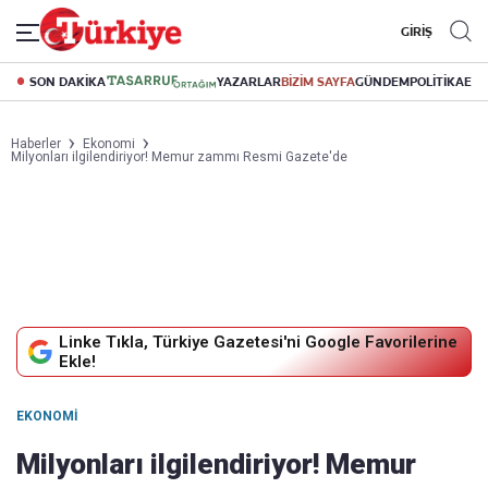
GİRİŞ
SON DAKİKA
YAZARLAR
BİZİM SAYFA
GÜNDEM
POLİTİKA
EK
Haberler
Ekonomi
Milyonları ilgilendiriyor! Memur zammı Resmi Gazete'de
Linke Tıkla, Türkiye Gazetesi'ni Google Favorilerine
Ekle!
EKONOMI
Milyonları ilgilendiriyor! Memur