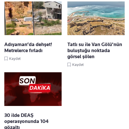
Adıyaman’da dehşet!
Tatlı su ile Van Gölü'nün
Metrelerce fırladı
buluştuğu noktada
görsel şölen
Kaydet
Kaydet
30 ilde DEAŞ
operasyonunda 104
gözaltı