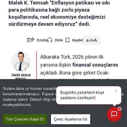
Malek K. Temsah “Enflasyon patikası ve sıkı
para politikasına bağlı zorlu piyasa
koşullarında, reel ekonomiye desteğimizi
sürdürmeye devam ediyoruz” dedi.
a-
|
+A
Özetle
Dinle
Kaydet
Albaraka Türk, 2026 yılının ilk
yarısına ilişkin
finansal sonuçlarını
açıkladı. Buna göre şirket Ocak-
ÖMER FARUK
BİNGÖL
Haziran 2026 döneminde
4 milyar
TL kâr
elde etti. Toplam aktifler 540 Milyar TL
Sizlere daha iyi hizmet sunabilmek adına sitemizde
çerez
×
Bugünkü yazarların köşe
konumlandırmaktayız. Kişisel verileriniz, KVKK ve GDPR kapsamında
sınırını aşarken, bu dönemde piyasaya nakdi ve
yazılarını özetleyin!
|
toplanıp işlenir. Detaylı bilgi almak için
Aydınlatma Metnimizi
📰
Son 30 güne ait haberleri, spor gelişmelerini veya yazar yazılarını sorgulayabilirsiniz.
gayrinakdi yollarla sağlanan finansman desteği
inceleyebilirsiniz.
363 milyar TL seviyesine ulaştı.
Tüm Çerezleri Kabul Et
Çerez Ayarlarına Git
Bankanın Haziran 2026 dönemindeki takipteki