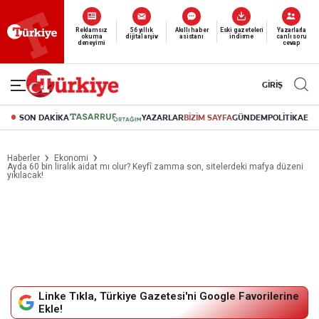
Reklamsız
56 yıllık
Akıllı haber
Eski gazeteleri
Yazarlarla
okuma
dijital arşiv
asistanı
indirme
canlı soru
deneyimi
cevap
GİRİŞ
SON DAKİKA
YAZARLAR
BİZİM SAYFA
GÜNDEM
POLİTİKA
EK
Haberler
Ekonomi
Ayda 60 bin liralık aidat mı olur? Keyfî zamma son, sitelerdeki mafya düzeni
yıkılacak!
Linke Tıkla, Türkiye Gazetesi'ni Google Favorilerine
Ekle!