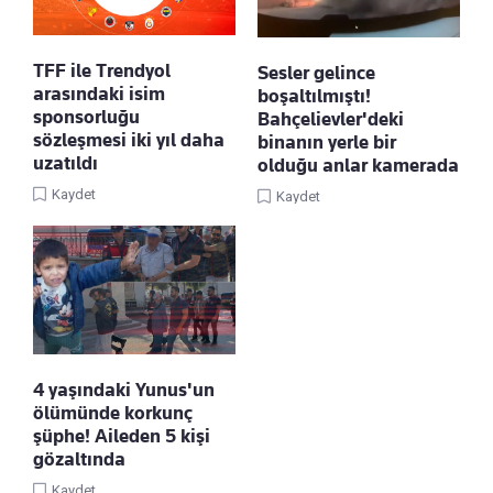
TFF ile Trendyol
Sesler gelince
arasındaki isim
boşaltılmıştı!
sponsorluğu
Bahçelievler'deki
sözleşmesi iki yıl daha
binanın yerle bir
uzatıldı
olduğu anlar kamerada
Kaydet
Kaydet
4 yaşındaki Yunus'un
ölümünde korkunç
şüphe! Aileden 5 kişi
gözaltında
Kaydet