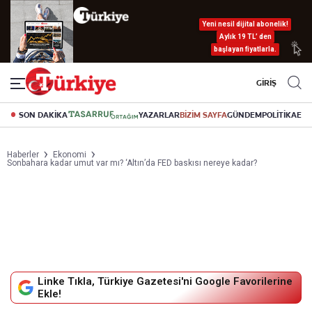
Yeni nesil dijital abonelik!
Aylık 19 TL’ den
başlayan fiyatlarla.
GİRİŞ
SON DAKİKA
YAZARLAR
BİZİM SAYFA
GÜNDEM
POLİTİKA
EK
Haberler
Ekonomi
Sonbahara kadar umut var mı? ‘Altın’da FED baskısı nereye kadar?
Linke Tıkla, Türkiye Gazetesi'ni Google Favorilerine
Ekle!