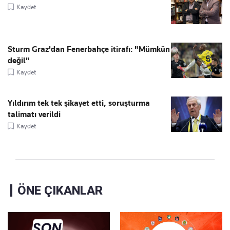
Kaydet
Sturm Graz'dan Fenerbahçe itirafı: "Mümkün
değil"
Kaydet
Yıldırım tek tek şikayet etti, soruşturma
talimatı verildi
Kaydet
ÖNE ÇIKANLAR