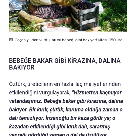
Geçen yıl don vurdu, bu yıl bebeği gibi bakıyor! Kilosu 150 lira
BEBEĞE BAKAR GİBİ KİRAZINA, DALINA
BAKIYOR
Öztürk, üreticilerin en fazla ilaç maliyetlerinden
etkilendiğini vurgulayarak
, "Hizmetten kaçmıyor
vatandaşımız. Bebeğe bakar gibi kirazına, dalına
bakıyor. Bir kırık, çürük, kuruma olduğu zaman o
dalı temizliyor. İnsanoğlu bir kaza görür ya; o
kazadan etkilendiği gibi kırık dalı, sararmış
yaprağı gördüğü zaman o dal da üzülüyor.