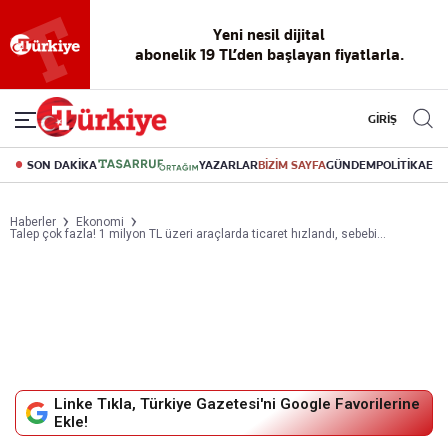
Yeni nesil dijital
abonelik 19 TL’den başlayan fiyatlarla.
GİRİŞ
SON DAKİKA
YAZARLAR
BİZİM SAYFA
GÜNDEM
POLİTİKA
EK
Haberler
Ekonomi
Talep çok fazla! 1 milyon TL üzeri araçlarda ticaret hızlandı, sebebi...
Linke Tıkla, Türkiye Gazetesi'ni Google Favorilerine
Ekle!