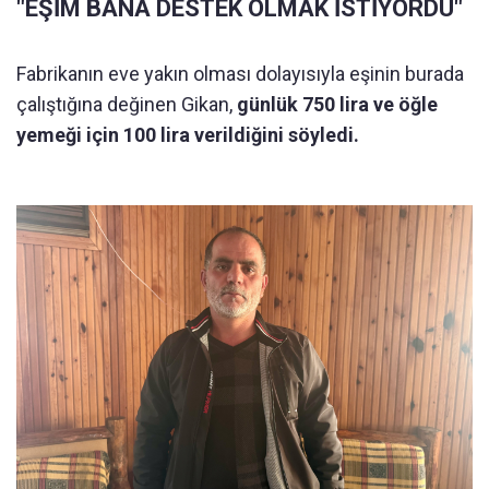
"EŞİM BANA DESTEK OLMAK İSTİYORDU"
Fabrikanın eve yakın olması dolayısıyla eşinin burada
çalıştığına değinen Gikan,
günlük 750 lira ve öğle
yemeği için 100 lira verildiğini söyledi.