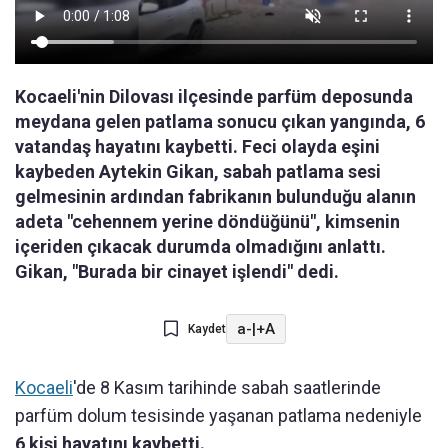
Kocaeli'nin Dilovası ilçesinde parfüm deposunda
meydana gelen patlama sonucu çıkan yangında, 6
vatandaş hayatını kaybetti. Feci olayda eşini
kaybeden Aytekin Gikan, sabah patlama sesi
gelmesinin ardından fabrikanın bulunduğu alanın
adeta "cehennem yerine döndüğünü", kimsenin
içeriden çıkacak durumda olmadığını anlattı.
Gikan, "Burada bir cinayet işlendi" dedi.
a-
|
+A
Kaydet
Kocaeli
'de 8 Kasım tarihinde sabah saatlerinde
parfüm dolum tesisinde yaşanan patlama nedeniyle
6 kişi hayatını kaybetti.