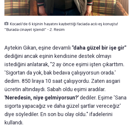
Kocaeli'de 6 kişinin hayatını kaybettiği faciada acılı eş konuştu!
"Burada cinayet işlendi" - 2. Resim
Aytekin Gikan, eşine devamlı
"daha güzel bir işe gir"
dediğini ancak eşinin kendisine destek olmayı
istediğini anlatarak, "2 ay önce eşimi işten çıkarttım.
'Sigortan da yok, bak bedava çalışıyorsun orada.'
dedim. 850 liraya 10 saat çalışıyordu. Zaten asgari
ücretin altındaydı. Sabah oldu eşimi aradılar.
'Neredesin, niye gelmiyorsun?'
dediler. Eşime 'Sana
sigorta yapacağız ve daha güzel şartlar vereceğiz'
diye söylediler. En son bu olay oldu." ifadelerini
kullandı.