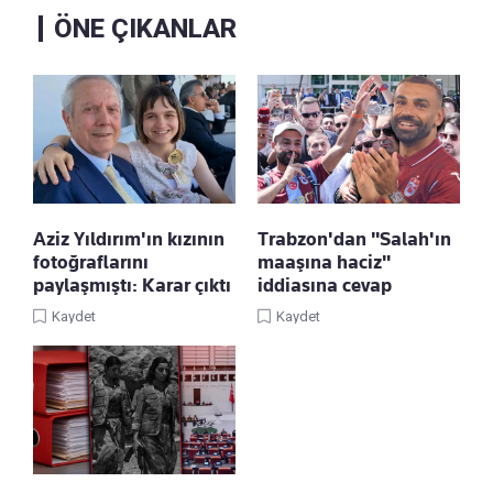
ÖNE ÇIKANLAR
Aziz Yıldırım'ın kızının
Trabzon'dan "Salah'ın
fotoğraflarını
maaşına haciz"
paylaşmıştı: Karar çıktı
iddiasına cevap
Kaydet
Kaydet