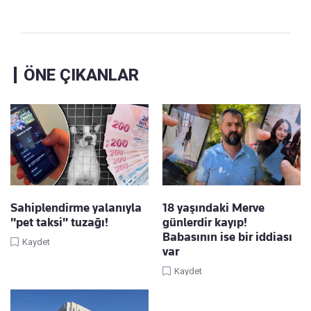
ÖNE ÇIKANLAR
Sahiplendirme yalanıyla
18 yaşındaki Merve
"pet taksi" tuzağı!
günlerdir kayıp!
Babasının ise bir iddiası
Kaydet
var
Kaydet