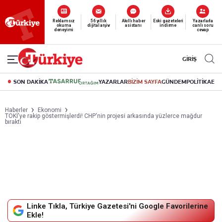
Yeni nesil dijital
okuma deneyimi
canlı soru cevap
abonelik 19 TL’den başlayan fiyatlarla.
GİRİŞ
SON DAKİKA
YAZARLAR
BİZİM SAYFA
GÜNDEM
POLİTİKA
EK
Haberler
Ekonomi
TOKİ'ye rakip göstermişlerdi! CHP'nin projesi arkasında yüzlerce mağdur
bıraktı
Linke Tıkla, Türkiye Gazetesi'ni Google Favorilerine
Ekle!