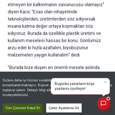
etmeyen bir kalkınmanın savunucusu olamayız"
diyen Kacır, "Esas olan nihayetinde
teknolojilerden, üretimlerden söz ediyorsak
insana katma değer ortaya koymaktan söz
ediyoruz. Burada da özellikle plastik üretimi ve
kullanım meselesi hassas bir konu. Gönlümüz
arzu eder ki hızla azaltalım, biyobozunur
malzemeleri yaygın kullanalım" dedi.
"Burada bize düşen en önemli mesele aslında
işini kural bazlı yapanla yapmayanı ayrıştıracak
Sizlere daha iyi hizmet sunabilmek adına sitemizde
çerez
tedbiri sahaya yansıtabilmek" diyen Bakan Kacır,
konumlandırmaktayız. Kişisel verileriniz, KVKK ve GDPR kapsamında
×
sözlerine şöyle devam etti:
Bugünkü y
|
toplanıp işlenir. Detaylı bilgi almak için
Aydınlatma Metnimizi
📰
Son 30 güne ait haberleri, spor gelişmelerini veya yazar yazılarını sorgulayabilirsiniz.
inceleyebilirsiniz.
"Atık dönüşümü Türkiye için önemli. Bizim toplam
petrokimya ürün ithalatımız 15–20 milyar dolar
Tüm Çerezleri Kabul Et
Çerez Ayarlarına Git