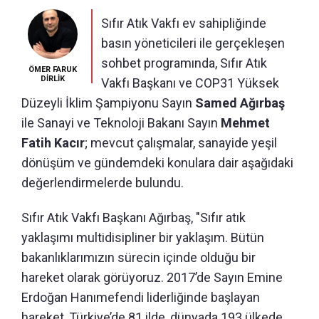
Sıfır Atık Vakfı ev sahipliğinde
basın yöneticileri ile gerçekleşen
sohbet programında, Sıfır Atık
ÖMER FARUK
DİRLİK
Vakfı Başkanı ve COP31 Yüksek
Düzeyli İklim Şampiyonu Sayın
Samed Ağırbaş
ile Sanayi ve Teknoloji Bakanı Sayın
Mehmet
Fatih Kacır
; mevcut çalışmalar, sanayide yeşil
dönüşüm ve gündemdeki konulara dair aşağıdaki
değerlendirmelerde bulundu.
Sıfır Atık Vakfı Başkanı Ağırbaş, "Sıfır atık
yaklaşımı multidisipliner bir yaklaşım. Bütün
bakanlıklarımızın sürecin içinde olduğu bir
hareket olarak görüyoruz. 2017’de Sayın Emine
Erdoğan Hanımefendi liderliğinde başlayan
hareket, Türkiye’de 81 ilde, dünyada 193 ülkede