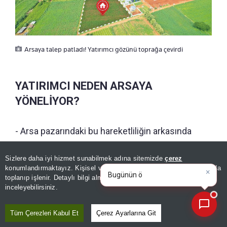
Arsaya talep patladı! Yatırımcı gözünü toprağa çevirdi
YATIRIMCI NEDEN ARSAYA
YÖNELİYOR?
- Arsa pazarındaki bu hareketliliğin arkasında
şehrin büyüme dinamikleri yatıyor
.
Megakentlerin dışa doğru genişlemesiyle
Sizlere daha iyi hizmet sunabilmek adına sitemizde
çerez
×
Bugünün öne çıkan manşetleri
konumlandırmaktayız. Kişisel verileriniz, KVKK ve GDPR kapsamında
birlikte yeni ulaşım koridorları, otoyol
ve gelişmeleri
toplanıp işlenir. Detaylı bilgi almak için
Aydınlatma Metnimizi
📰
Son 30 güne ait haberleri, spor gelişmelerini veya yazar yazılarını sorgulayabilirsiniz.
bağlantıları ve metro hatlarının geçtiği
inceleyebilirsiniz.
güzergâhlar doğrudan prim potansiyeli yüksek
Tüm Çerezleri Kabul Et
Çerez Ayarlarına Git
alanlara dönüşüyor.
Yatırımcılar hem