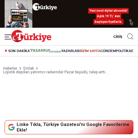
Yeni nesil dijital abonelik!
Aylık 19 TL’ den
başlayan fiyatlarla.
GİRİŞ
SON DAKİKA
YAZARLAR
BİZİM SAYFA
GÜNDEM
POLİTİKA
EK
Haberler
Emlak
Lojistik depoları yatırımcı radarında! Pazar büyüdü, talep arttı...
Linke Tıkla, Türkiye Gazetesi'ni Google Favorilerine
Ekle!