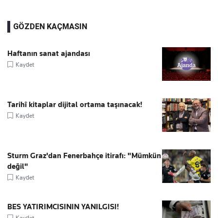
GÖZDEN KAÇMASIN
Haftanın sanat ajandası
Kaydet
Tarihî kitaplar dijital ortama taşınacak!
Kaydet
Sturm Graz'dan Fenerbahçe itirafı: "Mümkün
değil"
Kaydet
BES YATIRIMCISININ YANILGISI!
Kaydet