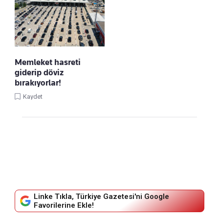
Memleket hasreti
giderip döviz
bırakıyorlar!
Kaydet
Linke Tıkla, Türkiye Gazetesi'ni Google
Favorilerine Ekle!