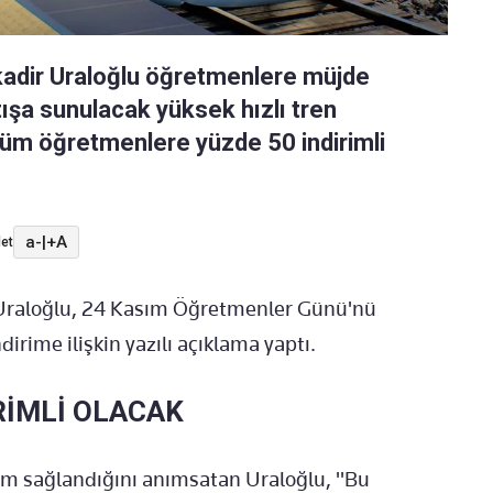
kadir Uraloğlu öğretmenlere müjde
tışa sunulacak yüksek hızlı tren
 tüm öğretmenlere yüzde 50 indirimli
a-
|
+A
et
 Uraloğlu, 24 Kasım Öğretmenler Günü'nü
rime ilişkin yazılı açıklama yaptı.
İRİMLİ OLACAK
im sağlandığını anımsatan Uraloğlu, "Bu