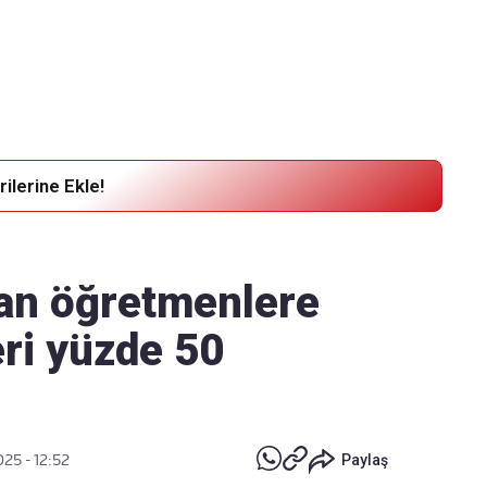
Haber Verin
Editör masamıza bilgi ve materyal
göndermek için
tıklayın
ilerine Ekle!
an öğretmenlere
eri yüzde 50
025 - 12:52
Paylaş