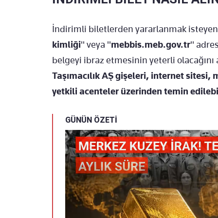
İndirimli biletlerden yararlanmak isteye
kimliği
" veya "
mebbis.meb.gov.tr
" adre
belgeyi ibraz etmesinin yeterli olacağını
Taşımacılık AŞ gişeleri, internet sitesi,
yetkili acenteler üzerinden temin edilebi
GÜNÜN ÖZETİ