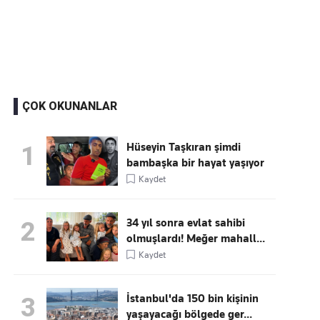
Kaçırmayın
Ücretsiz üye olun, gündemi
şekillendiren gelişmeleri önce siz duyun
ÇOK OKUNANLAR
Hüseyin Taşkıran şimdi
1
bambaşka bir hayat yaşıyor
Kaydet
34 yıl sonra evlat sahibi
2
olmuşlardı! Meğer mahall...
Kaydet
İstanbul'da 150 bin kişinin
3
yaşayacağı bölgede ger...