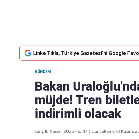
Takip Edin
Favori mecralarınızda haber
akışımıza ulaşın
Linke Tıkla, Türkiye Gazetesi'ni Google Favor
GÜNDEM
Bakan Uraloğlu'nd
müjde! Tren biletl
indirimli olacak
Giriş:
18 Kasım, 2025 - 12:47
|
Güncelleme:
18 Kasım, 2