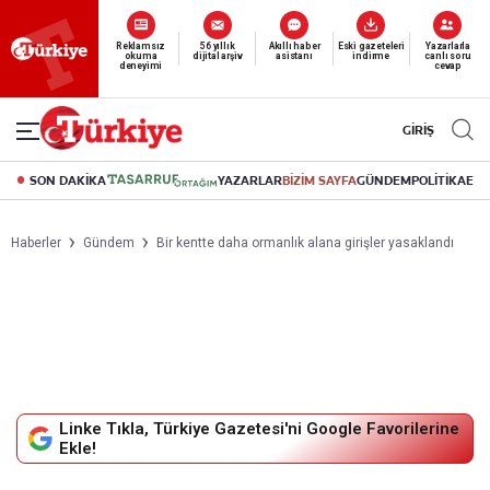
Reklamsız
56 yıllık
Akıllı haber
Eski gazeteleri
Yazarlarla
okuma
dijital arşiv
asistanı
indirme
canlı soru
deneyimi
cevap
GİRİŞ
SON DAKİKA
YAZARLAR
BİZİM SAYFA
GÜNDEM
POLİTİKA
EK
Haberler
Gündem
Bir kentte daha ormanlık alana girişler yasaklandı
Linke Tıkla, Türkiye Gazetesi'ni Google Favorilerine
Ekle!