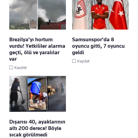
Brezilya'yı hortum
Samsunspor'da 8
vurdu! Yetkililer alarma
oyuncu gitti, 7 oyuncu
geçti, ölü ve yaralılar
geldi
var
Kaydet
Kaydet
Dışarısı 40, ayaklarının
altı 200 derece! Böyle
sıcak görülmedi