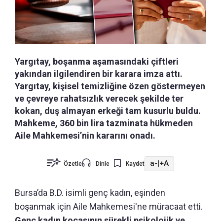
Yargıtay, boşanma aşamasındaki çiftleri
yakından ilgilendiren bir karara imza attı.
Yargıtay, kişisel temizliğine özen göstermeyen
ve çevreye rahatsızlık verecek şekilde ter
kokan, duş almayan erkeği tam kusurlu buldu.
Mahkeme, 360 bin lira tazminata hükmeden
Aile Mahkemesi’nin kararını onadı.
a-
|
+A
Özetle
Dinle
Kaydet
Bursa’da B.D. isimli genç kadın, eşinden
boşanmak için Aile Mahkemesi'ne müracaat etti.
Genç kadın kocasının sürekli psikolojik ve