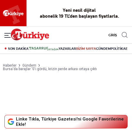
Yeni nesil dijital
abonelik 19 TL’den başlayan fiyatlarla.
GİRİŞ
SON DAKİKA
YAZARLAR
BİZİM SAYFA
GÜNDEM
POLİTİKA
EK
Haberler
Gündem
Bursa'da barajlar '0'ı gördü, krizin perde arkası ortaya çıktı
Linke Tıkla, Türkiye Gazetesi'ni Google Favorilerine
Ekle!