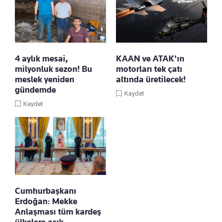
4 aylık mesai,
KAAN ve ATAK'ın
milyonluk sezon! Bu
motorları tek çatı
meslek yeniden
altında üretilecek!
gündemde
Kaydet
Kaydet
Cumhurbaşkanı
Erdoğan: Mekke
Anlaşması tüm kardeş
ülkelere açık