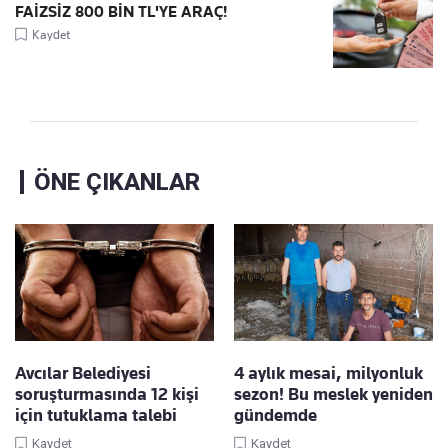
FAİZSİZ 800 BİN TL'YE ARAÇ!
Kaydet
ÖNE ÇIKANLAR
Avcılar Belediyesi
4 aylık mesai, milyonluk
soruşturmasında 12 kişi
sezon! Bu meslek yeniden
için tutuklama talebi
gündemde
Kaydet
Kaydet