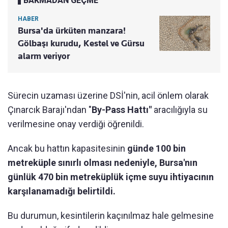
BAKMADAN GEÇME
HABER
Bursa'da ürküten manzara!
Gölbaşı kurudu, Kestel ve Gürsu
alarm veriyor
Sürecin uzaması üzerine DSİ'nin, acil önlem olarak
Çınarcık Barajı'ndan "
By-Pass Hattı"
aracılığıyla su
verilmesine onay verdiği öğrenildi.
Ancak bu hattın kapasitesinin
günde 100 bin
metreküple sınırlı olması nedeniyle, Bursa'nın
günlük 470 bin metreküplük içme suyu ihtiyacının
karşılanamadığı belirtildi.
Bu durumun, kesintilerin kaçınılmaz hale gelmesine