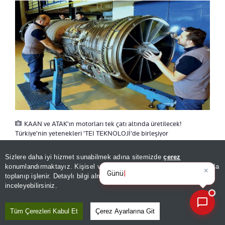
KAAN ve ATAK'ın motorları tek çatı altında üretilecek!
Türkiye'nin yetenekleri 'TEI TEKNOLOJİ'de birleşiyor
×
Günün spor, gündem ve
Sizlere daha iyi hizmet sunabilmek adına sitemizde
çerez
ekonomi gelişmelerini analiz e
konumlandırmaktayız. Kişisel verileriniz, KVKK ve GDPR kapsamında
MOTOR GELİŞTİRME ÇALIŞMALARI
|
toplanıp işlenir. Detaylı bilgi almak için
Aydınlatma Metnimizi
📰
TEI TEKNOLOJİ'DE BULUŞACAK
Son 30 güne ait haberleri, spor gelişmelerini veya yazar yazılarını sorgulayabilirsiniz.
inceleyebilirsiniz.
Tüm Çerezleri Kabul Et
Çerez Ayarlarına Git
Türk Havacılık Uzay Sanayii (TUSAŞ), GE