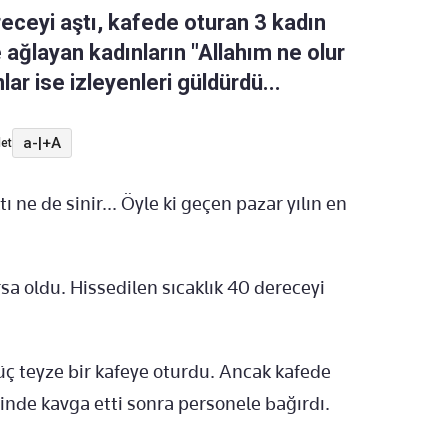
receyi aştı, kafede oturan 3 kadın
e ağlayan kadınların "Allahım ne olur
ar ise izleyenleri güldürdü...
a-
|
+A
et
 ne de sinir... Öyle ki geçen pazar yılın en
rsa oldu. Hissedilen sıcaklık 40 dereceyi
üç teyze bir kafeye oturdu. Ancak kafede
inde kavga etti sonra personele bağırdı.