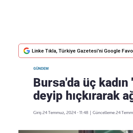
Takip Edin
Favori mecralarınızda haber
akışımıza ulaşın
Linke Tıkla, Türkiye Gazetesi'ni Google Favor
GÜNDEM
Bursa'da üç kadın 
deyip hıçkırarak a
Giriş:
24 Temmuz, 2024 - 11:48
|
Güncelleme:
24 Temmu