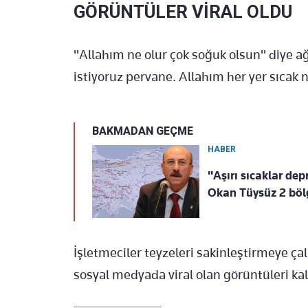
GÖRÜNTÜLER VİRAL OLDU
"Allahım ne olur çok soğuk olsun" diye 
istiyoruz pervane. Allahım her yer sıcak n
BAKMADAN GEÇME
HABER
"Aşırı sıcaklar de
Okan Tüysüz 2 böl
İşletmeciler teyzeleri sakinleştirmeye ça
sosyal medyada viral olan görüntüleri kald