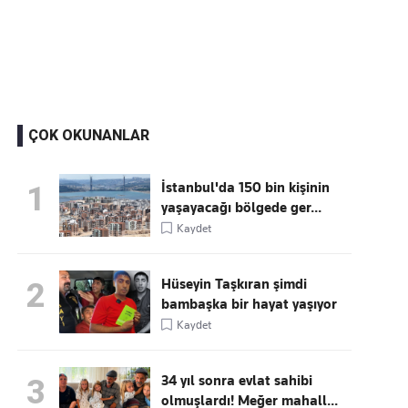
Kaçırmayın
Ücretsiz üye olun, gündemi
şekillendiren gelişmeleri önce siz duyun
ÇOK OKUNANLAR
İstanbul'da 150 bin kişinin
1
yaşayacağı bölgede ger...
Kaydet
Hüseyin Taşkıran şimdi
2
bambaşka bir hayat yaşıyor
Kaydet
34 yıl sonra evlat sahibi
3
olmuşlardı! Meğer mahall...