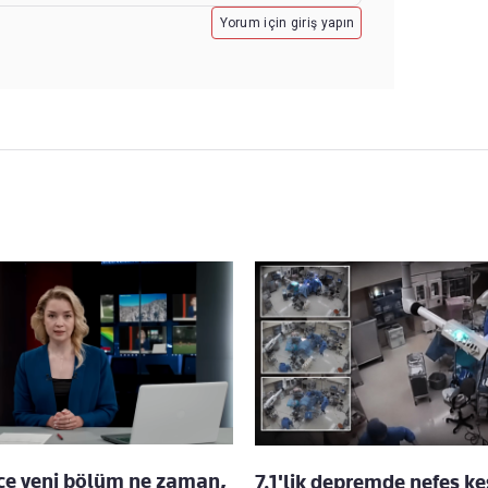
Yorum için giriş yapın
ece yeni bölüm ne zaman,
7.1'lik depremde nefes k