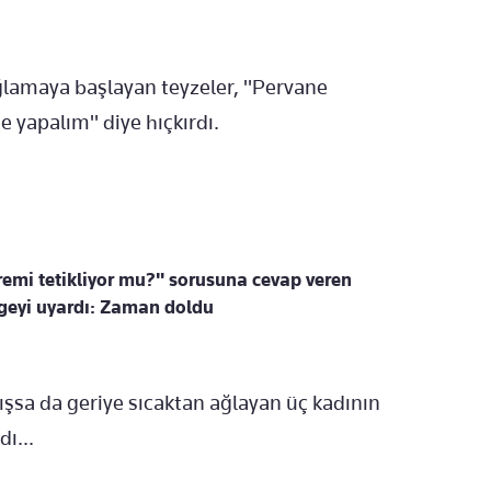
ağlamaya başlayan teyzeler, "Pervane
e yapalım" diye hıçkırdı.
premi tetikliyor mu?" sorusuna cevap veren
geyi uyardı: Zaman doldu
lışsa da geriye sıcaktan ağlayan üç kadının
ı...