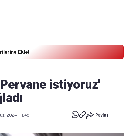
Haber Verin
Editör masamıza bilgi ve materyal
göndermek için
tıklayın
ilerine Ekle!
'Pervane istiyoruz'
ğladı
z, 2024 - 11:48
Paylaş