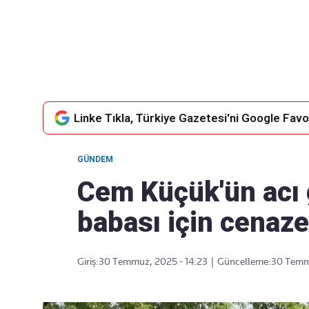
Takip Edin
Favori mecralarınızda haber akışımıza ulaşın
Linke Tıkla, Türkiye Gazetesi'ni Google Favor
GÜNDEM
Cem Küçük'ün acı 
babası için cenaze
Giriş:
30 Temmuz, 2025 - 14:23
|
Güncelleme:
30 Temmu