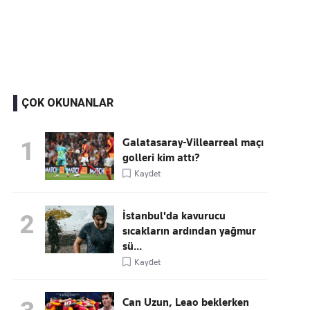
Kaçırmayın
Ücretsiz üye olun, gündemi şekillendiren gelişmeleri önce siz duyun
ÇOK OKUNANLAR
Galatasaray-Villearreal maçı
1
golleri kim attı?
Kaydet
İstanbul'da kavurucu
2
sıcakların ardından yağmur
sü...
Kaydet
Can Uzun, Leao beklerken