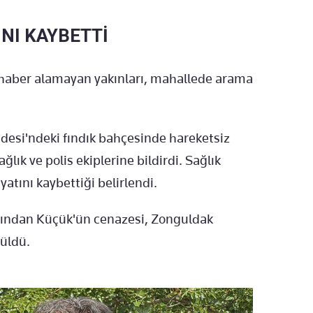
NI KAYBETTİ
) haber alamayan yakınları, mahallede arama
esi'ndeki fındık bahçesinde hareketsiz
lık ve polis ekiplerine bildirdi. Sağlık
atını kaybettiği belirlendi.
dından Küçük'ün cenazesi, Zonguldak
üldü.