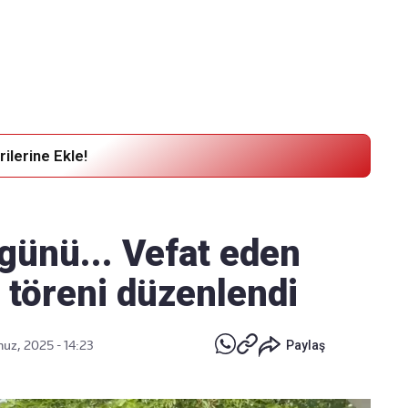
Haber Verin
Editör masamıza bilgi ve materyal göndermek için
tıklayın
ilerine Ekle!
günü... Vefat eden
 töreni düzenlendi
z, 2025 - 14:23
Paylaş