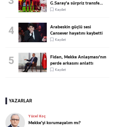
3
G.Saray'a sürpriz transfe...
Kaydet
Arabeskin güçlü sesi
4
Cansever hayatını kaybetti
Kaydet
Fidan, Mekke Anlaşması'nın
5
perde arkasını anlattı
Kaydet
YAZARLAR
Yücel Koç
Mekke’yi korumayalım mı?