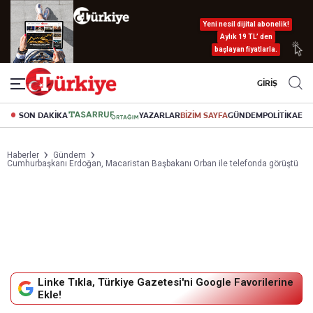
Yeni nesil dijital abonelik!
Aylık 19 TL’ den
başlayan fiyatlarla.
GİRİŞ
SON DAKİKA
YAZARLAR
BİZİM SAYFA
GÜNDEM
POLİTİKA
EK
Haberler
Gündem
Cumhurbaşkanı Erdoğan, Macaristan Başbakanı Orban ile telefonda görüştü
Linke Tıkla, Türkiye Gazetesi'ni Google Favorilerine
Ekle!