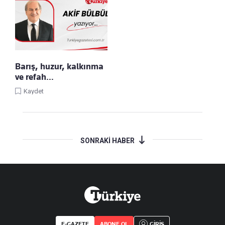
Barış, huzur, kalkınma
ve refah…
Kaydet
SONRAKİ HABER
E-GAZETE
ABONE OL
GİRİŞ