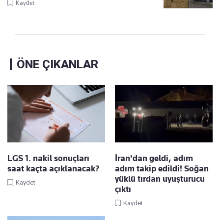
Kaydet
ÖNE ÇIKANLAR
LGS 1. nakil sonuçları
İran'dan geldi, adım
saat kaçta açıklanacak?
adım takip edildi! Soğan
yüklü tırdan uyuşturucu
Kaydet
çıktı
Kaydet