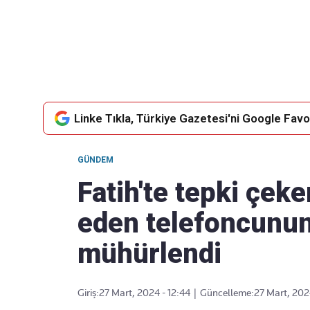
Takip Edin
Favori mecralarınızda haber
akışımıza ulaşın
Linke Tıkla, Türkiye Gazetesi'ni Google Favor
GÜNDEM
Fatih'te tepki çeke
eden telefoncunu
mühürlendi
Giriş:
27 Mart, 2024 - 12:44
|
Güncelleme:
27 Mart, 202