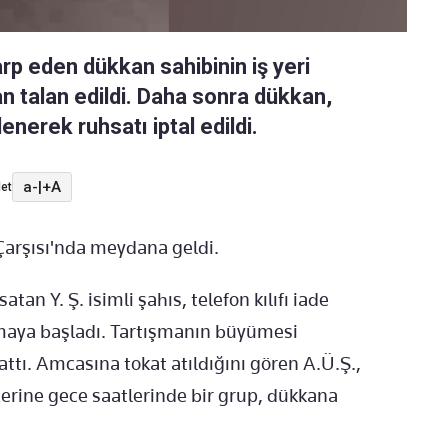
darp eden dükkan sahibinin iş yeri
an talan edildi. Daha sonra dükkan,
enerek ruhsatı iptal edildi.
a-
|
+A
et
Çarşısı'nda meydana geldi.
tan Y. Ş. isimli şahıs, telefon kılıfı iade
şmaya başladı. Tartışmanın büyümesi
attı. Amcasına tokat atıldığını gören A.Ü.Ş.,
üzerine gece saatlerinde bir grup, dükkana