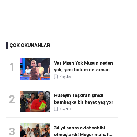
Kaçırmayın
Ücretsiz üye olun, gündemi
şekillendiren gelişmeleri önce siz duyun
ÇOK OKUNANLAR
Var Mısın Yok Musun neden
1
yok, yeni bölüm ne zaman...
Kaydet
Hüseyin Taşkıran şimdi
2
bambaşka bir hayat yaşıyor
Kaydet
34 yıl sonra evlat sahibi
3
olmuşlardı! Meğer mahall...