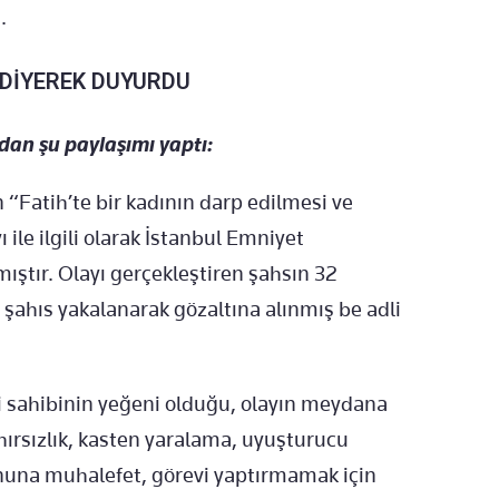
.
' DİYEREK DUYURDU
ndan şu paylaşımı yaptı:
 “Fatih’te bir kadının darp edilmesi ve
 ile ilgili olarak İstanbul Emniyet
ştır. Olayı gerçekleştiren şahsın 32
 şahıs yakalanarak gözaltına alınmış be adli
i sahibinin yeğeni olduğu, olayın meydana
 hırsızlık, kasten yaralama, uyuşturucu
anuna muhalefet, görevi yaptırmamak için