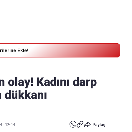
Haber Verin
Editör masamıza bilgi ve materyal
göndermek için
tıklayın
ilerine Ekle!
n olay! Kadını darp
n dükkanı
4 - 12:44
Paylaş