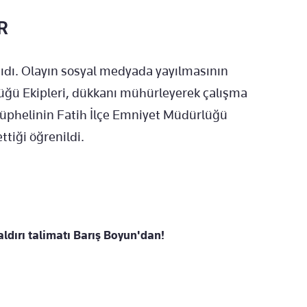
R
sıdı. Olayın sosyal medyada yayılmasının
üğü Ekipleri, dükkanı mühürleyerek çalışma
n şüphelinin Fatih İlçe Emniyet Müdürlüğü
tiği öğrenildi.
saldırı talimatı Barış Boyun'dan!