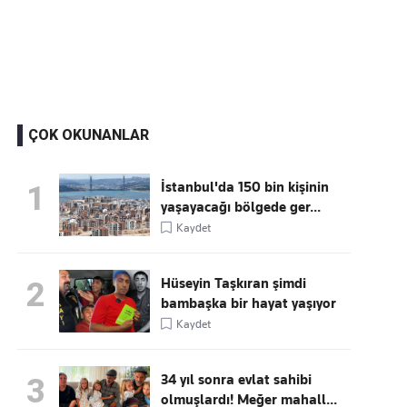
Kaçırmayın
Ücretsiz üye olun, gündemi
şekillendiren gelişmeleri önce siz duyun
ÇOK OKUNANLAR
İstanbul'da 150 bin kişinin
1
yaşayacağı bölgede ger...
Kaydet
Hüseyin Taşkıran şimdi
2
bambaşka bir hayat yaşıyor
Kaydet
34 yıl sonra evlat sahibi
3
olmuşlardı! Meğer mahall...