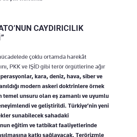
TO’NUN CAYDIRICILIK
”
e mücadelede çoklu ortamda harekât
nı, PKK ve IŞİD gibi terör örgütlerine ağır
perasyonlar, kara, deniz, hava, siber ve
lanıldığı modern askeri doktrinlere örnek
ın temel unsuru olan eş zamanlı ve uyumlu
yimlendi ve geliştirildi. Türkiye’nin yeni
ekler sunabilecek sahadaki
nun eğitim ve tatbikat faaliyetlerinde
aşılmasına katkı sağlayacak. Terörizmle