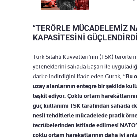
“TERÖRLE MÜCADELEMİZ NA
KAPASİTESİNİ GÜÇLENDİRDİ
Türk Silahlı Kuvvetleri’nin (TSK) terörl
yeteneklerini sahada başarı ile uyguladığı
darbe indirdiğini ifade eden Gürak, “
Bu o
uzay alanlarının entegre bir şekilde kul
teşkil ediyor. Çoklu ortam harekâtların
güç kullanımı TSK tarafından sahada dene
nesil tehditlerle mücadelede pratik örn
tecrübelerinden istifade edilmesi NATO’
çoklu ortam harekâtlarının daha iyi anl