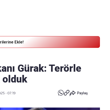
Haber Verin
Editör masamıza bilgi ve materyal
göndermek için
tıklayın
ilerine Ekle!
nı Gürak: Terörle
 olduk
025 - 07:19
Paylaş