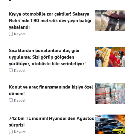
Kıyıya otomobille zor çektiler! Sakarya
Nehri'nde 1.90 metrelik dev yayın balığı
yakalandı
Kaydet
Sıcaklardan bunalanlara ilaç gibi
uygulama: Sizi görüp gölgeden
yürütüyor, otobüste bile serinletiyor!
Kaydet
Konut ve araç finansmanında kişiye özel
dönem!
Kaydet
742 bin TL indirim! Hyundai'den Ağustos
sürprizi
Kaydet