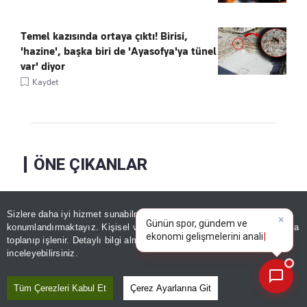
Temel kazısında ortaya çıktı! Birisi,
'hazine', başka biri de 'Ayasofya'ya tünel
var' diyor
Kaydet
ÖNE ÇIKANLAR
×
Günün spor, gündem ve
Sizlere daha iyi hizmet sunabilmek adına sitemizde
çerez
ekonomi gelişmelerini analiz
konumlandırmaktayız. Kişisel verileriniz, KVKK ve GDPR kapsamında
edin!
|
toplanıp işlenir. Detaylı bilgi almak için
Aydınlatma Metnimizi
📰
Son 30 güne ait haberleri, spor gelişmelerini veya yazar yazılarını sorgulayabilirsiniz.
inceleyebilirsiniz.
Tüm Çerezleri Kabul Et
Çerez Ayarlarına Git
Muğla açıklarında
Acun Ilıcalı'dan Bakan