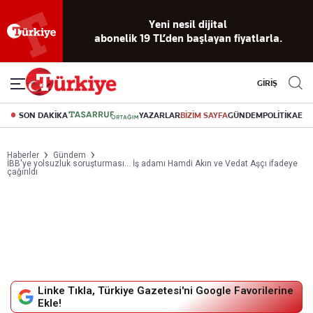
Yeni nesil dijital
abonelik 19 TL’den başlayan fiyatlarla.
GİRİŞ
SON DAKİKA
YAZARLAR
BİZİM SAYFA
GÜNDEM
POLİTİKA
EK
Haberler
Gündem
İBB'ye yolsuzluk soruşturması... İş adamı Hamdi Akın ve Vedat Aşçı ifadeye
çağırıldı
Linke Tıkla, Türkiye Gazetesi'ni Google Favorilerine
Ekle!