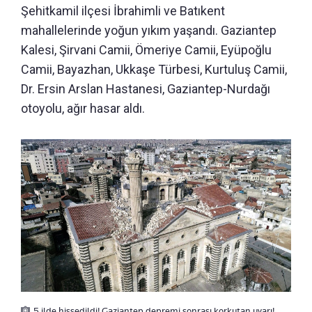
Şehitkamil ilçesi İbrahimli ve Batıkent
mahallelerinde yoğun yıkım yaşandı. Gaziantep
Kalesi,
Şirvani Camii, Ömeriye Camii, Eyüpoğlu
Camii, Bayazhan, Ukkaşe Türbesi,
Kurtuluş Camii,
Dr. Ersin Arslan Hastanesi, Gaziantep-Nurdağı
otoyolu, ağır hasar aldı.
5 ilde hissedildi! Gaziantep depremi sonrası korkutan uyarı!