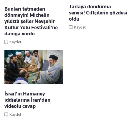
Tarlaya dondurma
Bunları tatmadan
servisi! Çiftçilerin gözdesi
dönmeyin! Michelin
oldu
yıldızlı şefler Nevşehir
Kültür Yolu Festivali'ne
Kaydet
damga vurdu
Kaydet
İsrail'in Hamaney
iddialarına İran'dan
videolu cevap
Kaydet