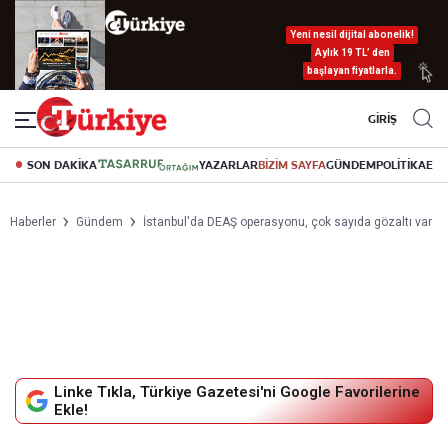
Yeni nesil dijital abonelik!
Aylık 19 TL’ den
başlayan fiyatlarla.
GİRİŞ
SON DAKİKA
YAZARLAR
BİZİM SAYFA
GÜNDEM
POLİTİKA
EK
Haberler
Gündem
İstanbul'da DEAŞ operasyonu, çok sayıda gözaltı var
Linke Tıkla, Türkiye Gazetesi'ni Google Favorilerine
Ekle!