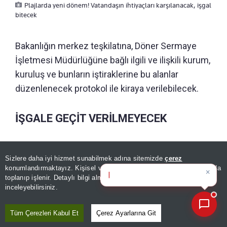
Plajlarda yeni dönem! Vatandaşın ihtiyaçları karşılanacak, işgal
bitecek
Bakanlığın merkez teşkilatına, Döner Sermaye
İşletmesi Müdürlüğüne bağlı ilgili ve ilişkili kurum,
kuruluş ve bunların iştiraklerine bu alanlar
düzenlenecek protokol ile kiraya verilebilecek.
İŞGALE GEÇİT VERİLMEYECEK
Yapılan düzenleme ile kıyıların Anayasa'da yer
Sizlere daha iyi hizmet sunabilmek adına sitemizde
çerez
×
aldığı şekilde halkın ortak kullanımına açık ve
Bugünün öne çıkan manşetleri
konumlandırmaktayız. Kişisel verileriniz, KVKK ve GDPR kapsamında
ve gelişmel
kamu yararına kullanılmalarının sağlanması ve
toplanıp işlenir. Detaylı bilgi almak için
Aydınlatma Metnimizi
📰
Son 30 güne ait haberleri, spor gelişmelerini veya yazar yazılarını sorgulayabilirsiniz.
inceleyebilirsiniz.
bu alanların daha planlı hale gelmesi,
belediyeler ile protokol düzenlenemeyen
Tüm Çerezleri Kabul Et
Çerez Ayarlarına Git
alanlarda meydana gelen işgallerin ve bu