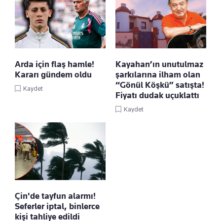
Arda için flaş hamle!
Kayahan’ın unutulmaz
Kararı gündem oldu
şarkılarına ilham olan
“Gönül Köşkü” satışta!
Kaydet
Fiyatı dudak uçuklattı
Kaydet
Çin'de tayfun alarmı!
Seferler iptal, binlerce
kişi tahliye edildi