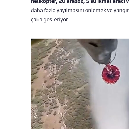
helikopter, 20 arazöz, 5 su ikmal aracı v
daha fazla yayılmasını önlemek ve yangın
çaba gösteriyor.