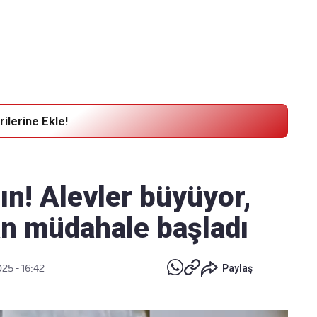
Haber Verin
Editör masamıza bilgi ve materyal
göndermek için
tıklayın
ilerine Ekle!
ın! Alevler büyüyor,
n müdahale başladı
025 - 16:42
Paylaş