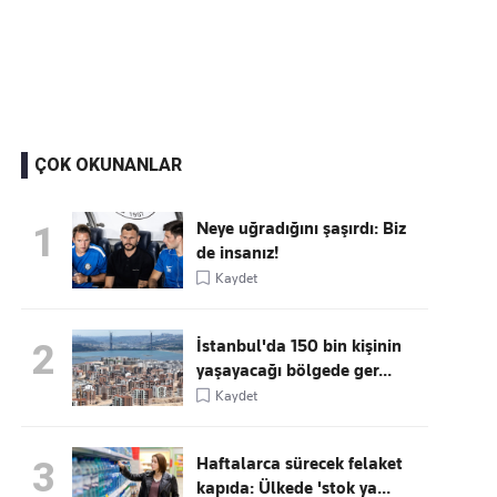
Kaçırmayın
Ücretsiz üye olun, gündemi
şekillendiren gelişmeleri önce siz duyun
ÇOK OKUNANLAR
Neye uğradığını şaşırdı: Biz
1
de insanız!
Kaydet
İstanbul'da 150 bin kişinin
2
yaşayacağı bölgede ger...
Kaydet
Haftalarca sürecek felaket
3
kapıda: Ülkede 'stok ya...