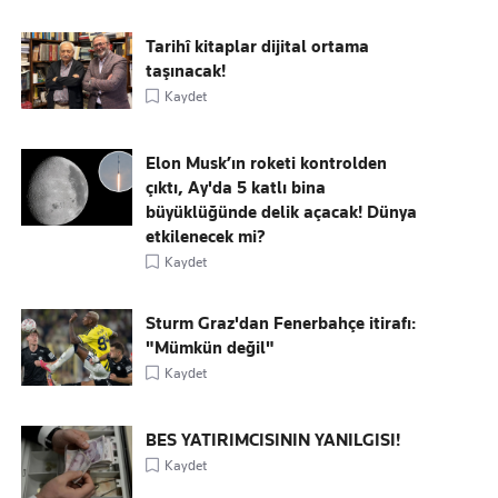
Tarihî kitaplar dijital ortama
taşınacak!
Kaydet
Elon Musk’ın roketi kontrolden
çıktı, Ay'da 5 katlı bina
büyüklüğünde delik açacak! Dünya
etkilenecek mi?
Kaydet
Sturm Graz'dan Fenerbahçe itirafı:
"Mümkün değil"
Kaydet
BES YATIRIMCISININ YANILGISI!
Kaydet