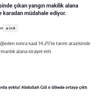
isinde çıkan yangın makilik alana
ve karadan müdahale ediyor.
a-
|
+A
et
öğleden sonra saat 14.25'te tarım arazisinde
manlık alana sirayet etti.
arda yoktu! Abdullah Gül o ülkede ortaya çıktı