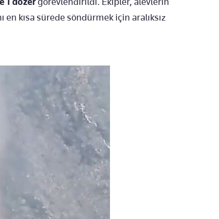
e 1 dozer
görevlendirildi. Ekipler, alevlerin
ı en kısa sürede söndürmek için aralıksız