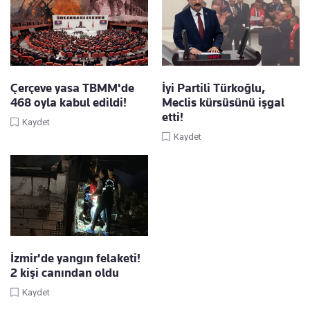
Çerçeve yasa TBMM'de
İyi Partili Türkoğlu,
468 oyla kabul edildi!
Meclis kürsüsünü işgal
etti!
Kaydet
Kaydet
İzmir'de yangın felaketi!
2 kişi canından oldu
Kaydet