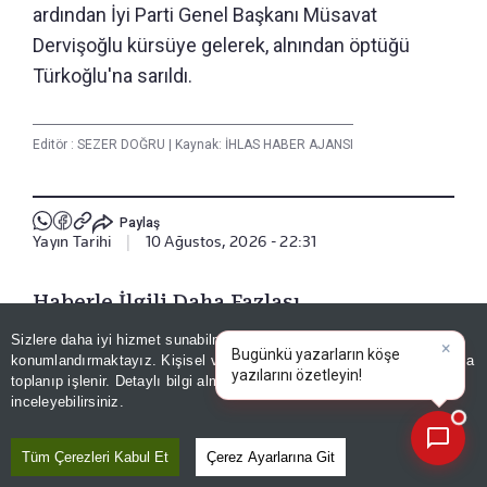
ardından İyi Parti Genel Başkanı Müsavat
Dervişoğlu kürsüye gelerek, alnından öptüğü
Türkoğlu'na sarıldı.
Editör :
SEZER DOĞRU
|
Kaynak: İHLAS HABER AJANSI
Paylaş
Yayın Tarihi
|
10 Ağustos, 2026 - 22:31
Haberle İlgili Daha Fazlası
Sizlere daha iyi hizmet sunabilmek adına sitemizde
çerez
Gündem
konumlandırmaktayız. Kişisel verileriniz, KVKK ve GDPR kapsamında
×
Bugünkü yazarların
|
toplanıp işlenir. Detaylı bilgi almak için
Aydınlatma Metnimizi
📰
Son 30 güne ait haberleri, spor gelişmelerini veya yazar yazılarını sorgulayabilirsiniz.
inceleyebilirsiniz.
Bizi Takip Edin
Tüm Çerezleri Kabul Et
Çerez Ayarlarına Git