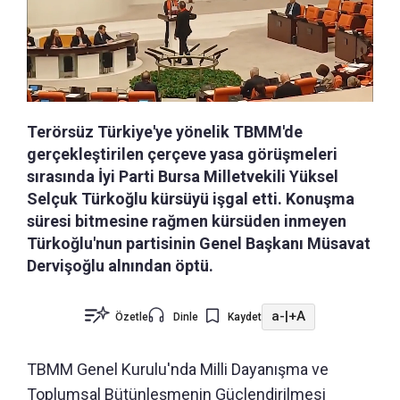
Terörsüz Türkiye'ye yönelik TBMM'de
gerçekleştirilen çerçeve yasa görüşmeleri
sırasında İyi Parti Bursa Milletvekili Yüksel
Selçuk Türkoğlu kürsüyü işgal etti. Konuşma
süresi bitmesine rağmen kürsüden inmeyen
Türkoğlu'nun partisinin Genel Başkanı Müsavat
Dervişoğlu alnından öptü.
a-
|
+A
Özetle
Dinle
Kaydet
TBMM Genel Kurulu'nda Milli Dayanışma ve
Toplumsal Bütünleşmenin Güçlendirilmesi