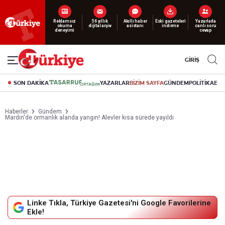
Yeni nesil dijital
abonelik 19 TL’den başlayan fiyatlarla.
GİRİŞ
SON DAKİKA
YAZARLAR
BİZİM SAYFA
GÜNDEM
POLİTİKA
EK
Haberler
Gündem
Mardin'de ormanlık alanda yangın! Alevler kısa sürede yayıldı
Linke Tıkla, Türkiye Gazetesi'ni Google Favorilerine
Ekle!