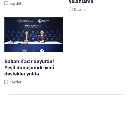
yalanlama
Kaydet
Kaydet
Bakan Kacır duyurdu!
Yeşil dönüşümde yeni
destekler yolda
Kaydet