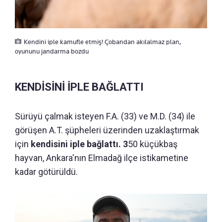
Kendini iple kamufle etmiş! Çobandan akılalmaz plan,
oyununu jandarma bozdu
KENDİSİNİ İPLE BAĞLATTI
Sürüyü çalmak isteyen F.A. (33) ve M.D. (34) ile
görüşen A.T. şüpheleri üzerinden uzaklaştırmak
için
kendisini iple bağlattı. 3
50 küçükbaş
hayvan, Ankara'nın Elmadağ ilçe istikametine
kadar götürüldü.