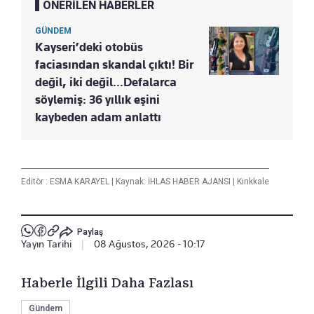
ÖNERİLEN HABERLER
GÜNDEM
Kayseri’deki otobüs
faciasından skandal çıktı! Bir
değil, iki değil…Defalarca
söylemiş: 36 yıllık eşini
kaybeden adam anlattı
Editör :
ESMA KARAYEL
|
Kaynak: İHLAS HABER AJANSI
|
Kırıkkale
Paylaş
Yayın Tarihi
|
08 Ağustos, 2026 - 10:17
Haberle İlgili Daha Fazlası
Gündem