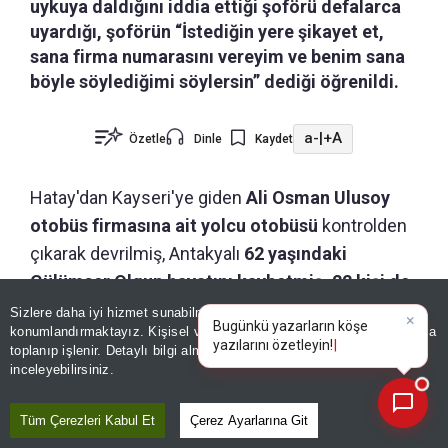
uykuya daldığını iddia ettiği şoförü defalarca
uyardığı, şoförün “İstediğin yere şikayet et,
sana firma numarasını vereyim ve benim sana
böyle söylediğimi söylersin” dediği öğrenildi.
a-
|
+A
Özetle
Dinle
Kaydet
Hatay'dan Kayseri'ye giden
Ali Osman Ulusoy
otobüs firmasına ait yolcu otobüsü
kontrolden
çıkarak devrilmiş, Antakyalı
62 yaşındaki
Gülümser Olgun hayatını kaybetmiş, 22 kişi de
yaralanmıştı.
Kazada hayatını kaybeden Olgun,
Sizlere daha iyi hizmet sunabilmek adına sitemizde
çerez
konumlandırmaktayız. Kişisel verileriniz, KVKK ve GDPR kapsamında
Dikmece Mahallesi'nde defnedilirken, 36 yıllık eşi
×
Bugünkü yazarların köşe ya
toplanıp işlenir. Detaylı bilgi almak için
Aydınlatma Metnimizi
📰
Zeynettin Olgun dehşeti anlattı.
Son 30 güne ait haberleri, spor gelişmelerini veya yazar yazılarını sorgulayabilirsiniz.
inceleyebilirsiniz.
Tüm Çerezleri Kabul Et
Çerez Ayarlarına Git