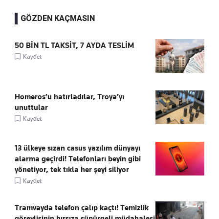
GÖZDEN KAÇMASIN
50 BİN TL TAKSİT, 7 AYDA TESLİM
Kaydet
Homeros’u hatırladılar, Troya’yı
unuttular
Kaydet
13 ülkeye sızan casus yazılım dünyayı
alarma geçirdi! Telefonları beyin gibi
yönetiyor, tek tıkla her şeyi siliyor
Kaydet
Tramvayda telefon çalıp kaçtı! Temizlik
görevlisinin hırsıza süpürgeli müdahalesi