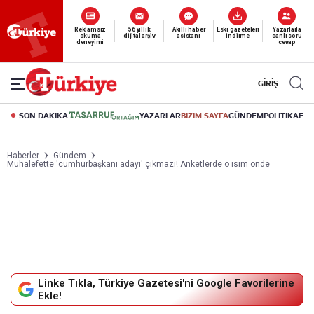
Yeni nesil dijital
abonelik 19 TL’den başlayan fiyatlarla.
GİRİŞ
SON DAKİKA
YAZARLAR
BİZİM SAYFA
GÜNDEM
POLİTİKA
EK
Haberler
Gündem
Muhalefette 'cumhurbaşkanı adayı' çıkmazı! Anketlerde o isim önde
Linke Tıkla, Türkiye Gazetesi'ni Google Favorilerine
Ekle!