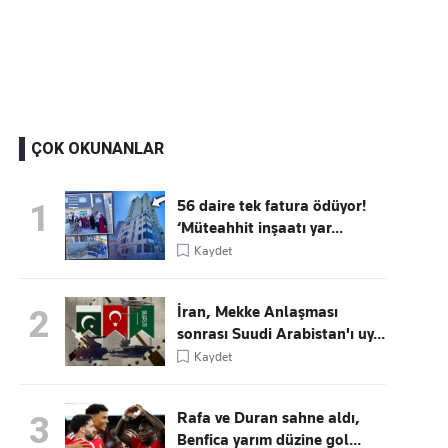
Kaçırmayın
Ücretsiz üye olun, gündemi şekillendiren gelişmeleri önce siz duyun
ÇOK OKUNANLAR
56 daire tek fatura ödüyor!
1
‘Müteahhit inşaatı yar...
Kaydet
İran, Mekke Anlaşması
2
sonrası Suudi Arabistan'ı uy...
Kaydet
Rafa ve Duran sahne aldı,
3
Benfica yarım düzine gol...