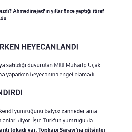
 sızdı? Ahmedinejad'ın yıllar önce yaptığı itiraf
ldu
IRKEN HEYECANLANDI
a satıldığı duyurulan Milli Muharip Uçak
ma yaparken heyecanına engel olamadı.
NDIRDI
kes kendi yumruğunu balyoz zanneder ama
lar' diyor. İşte Türk'ün yumruğu da...
nlı tokadı var. Topkapı Sarayı'na gitsinler