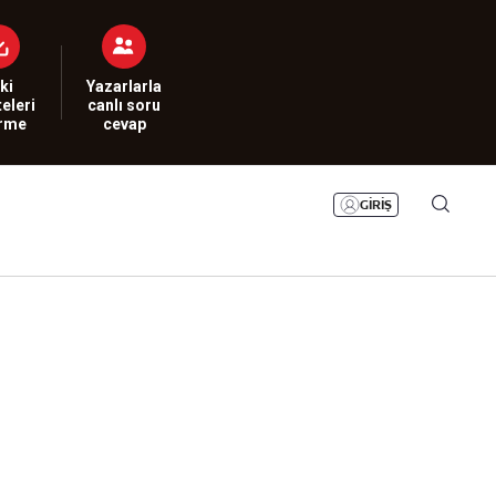
Bizim Sayfa
Namaz Vakitleri
Sesli Yayınlar
ki
Yazarlarla
eleri
canlı soru
irme
cevap
GİRİŞ