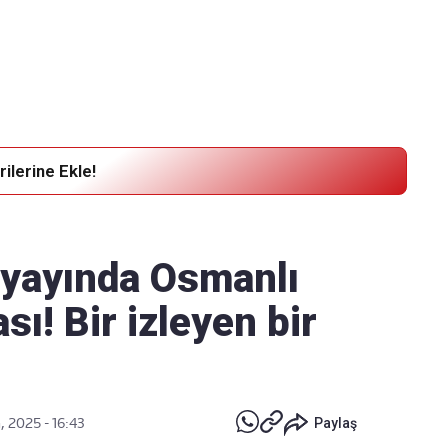
Haber Verin
Editör masamıza bilgi ve materyal göndermek için
tıklayın
ilerine Ekle!
 yayında Osmanlı
ı! Bir izleyen bir
, 2025 - 16:43
Paylaş