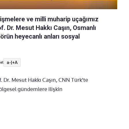
elişmelere ve milli muharip uçağımız
rof. Dr. Mesut Hakkı Caşın, Osmanlı
örün heyecanlı anları sosyal
a-
|
+A
et
. Dr. Mesut Hakkı Caşın, CNN Türk'te
bölgesel gündemlere ilişkin