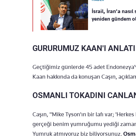
İsrail, İran'a nasıl
yeniden gündem o
GURURUMUZ KAAN'I ANLAT
Geçtiğimiz günlerde 45 adet Endonezya'y
Kaan hakkında da konuşan Caşın, açıkla
OSMANLI TOKADINI CANLA
Caşın, "Mike Tyson'ın bir lafı var; 'Her
gerçeği benim yumruğumu yediği zaman an
Yumruk atmıyoruz biz biliyorsunuz.
Osma