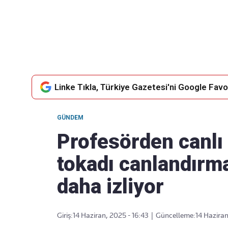
Takip Edin
Favori mecralarınızda haber akışımıza ulaşın
Linke Tıkla, Türkiye Gazetesi'ni Google Favor
GÜNDEM
Profesörden canlı
tokadı canlandırmas
daha izliyor
Giriş:
14 Haziran, 2025 - 16:43
|
Güncelleme:
14 Haziran