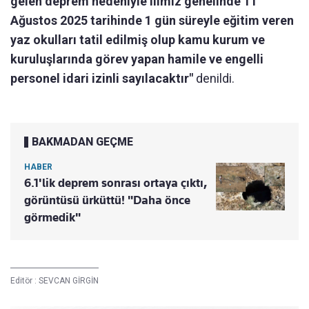
gelen deprem nedeniyle ilimiz genelinde 11
Ağustos 2025 tarihinde 1 gün süreyle eğitim veren
yaz okulları tatil edilmiş olup kamu kurum ve
kuruluşlarında görev yapan hamile ve engelli
personel idari izinli sayılacaktır"
denildi.
BAKMADAN GEÇME
HABER
6.1'lik deprem sonrası ortaya çıktı,
görüntüsü ürküttü! "Daha önce
görmedik"
Editör :
SEVCAN GİRGİN