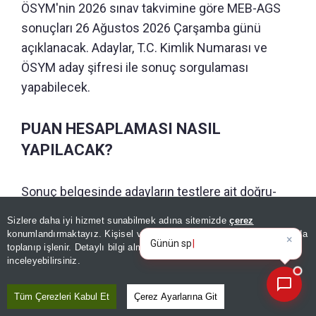
ÖSYM'nin 2026 sınav takvimine göre MEB-AGS
sonuçları 26 Ağustos 2026 Çarşamba günü
açıklanacak. Adaylar, T.C. Kimlik Numarası ve
ÖSYM aday şifresi ile sonuç sorgulaması
yapabilecek.
PUAN HESAPLAMASI NASIL
YAPILACAK?
Sonuç belgesinde adayların testlere ait doğru-
yanlış sayıları, puan bilgileri ve başarı durumları
Sizlere daha iyi hizmet sunabilmek adına sitemizde
çerez
×
yer alacak. Sonuçların açıklanmasının ardından
Günün spor, gündem ve
konumlandırmaktayız. Kişisel verileriniz, KVKK ve GDPR kapsamında
ekonomi gelişmelerini analiz
|
toplanıp işlenir. Detaylı bilgi almak için
Aydınlatma Metnimizi
ayrıca fiziki belge gönderilmeyecek, tüm işlemler
📰
Son 30 güne ait haberleri, spor gelişmelerini veya yazar yazılarını sorgulayabilirsiniz.
inceleyebilirsiniz.
elektronik ortam üzerinden gerçekleştirilecek.
Tüm Çerezleri Kabul Et
Çerez Ayarlarına Git
AGS puanının yüzde 50'si ile ÖABT puanının