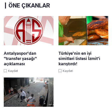
ÖNE ÇIKANLAR
Antalyaspor'dan
Türkiye'nin en iyi
"transfer yasağı"
simitleri listesi İzmit’i
açıklaması
karıştırdı!
Kaydet
Kaydet