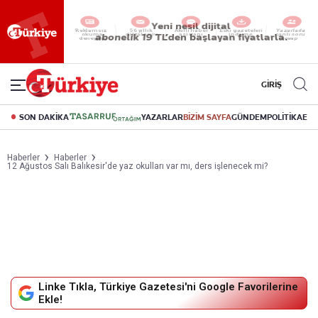
Yeni nesil dijital
abonelik 19 TL’den başlayan fiyatlarla.
GİRİŞ
SON DAKİKA
YAZARLAR
BİZİM SAYFA
GÜNDEM
POLİTİKA
EK
Haberler
Haberler
12 Ağustos Salı Balıkesir'de yaz okulları var mı, ders işlenecek mi?
Linke Tıkla, Türkiye Gazetesi'ni Google Favorilerine
Ekle!