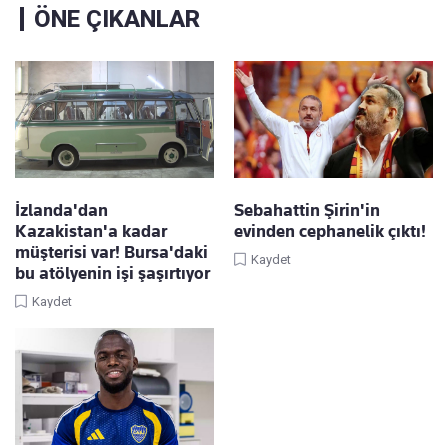
ÖNE ÇIKANLAR
İzlanda'dan
Sebahattin Şirin'in
Kazakistan'a kadar
evinden cephanelik çıktı!
müşterisi var! Bursa'daki
Kaydet
bu atölyenin işi şaşırtıyor
Kaydet